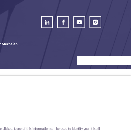
t Mechelen
icked. None of this information can be used to identify you. It is all