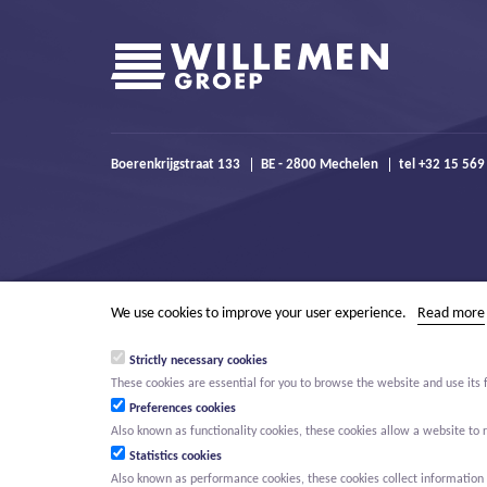
Boerenkrijgstraat 133
BE - 2800 Mechelen
tel +32 15 569
We use cookies to improve your user experience.
Read more
Strictly necessary cookies
These cookies are essential for you to browse the website and use its 
Preferences cookies
Also known as functionality cookies, these cookies allow a website t
Statistics cookies
Also known as performance cookies, these cookies collect information a