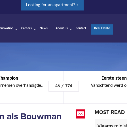
Looking for an apartment? »
Innovation
Careers
News
About us
Contact
Real Estate
Champion
Eerste steen
rnemen overhandigde...
Vanochtend werd op
46
/
774
MOST READ
en als Bouwman
Vlaams minist