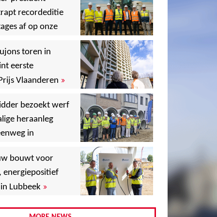
rapt recordeditie
ages af op onze
»
,
ujons toren in
nt eerste
»
Prijs Vlaanderen
,
idder bezoekt werf
lige heraanleg
,
,
eenweg in
,
uw bouwt voor
,
, energiepositief
»
in Lubbeek
,
,