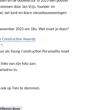
iden en de bouwsector in 2023 een positief
ewonnen door Jan Vrijs, founder en
pod, dat kant-en-klare nieuwbouwwoningen
 november 2023 om 18u. Wat moet je doen?
n Construction Awards
;
";
n als Young Construction Personality moet
links van zijn foto aan;
iladres in;
m ook op Tom te stemmen.
Willemen Bouw