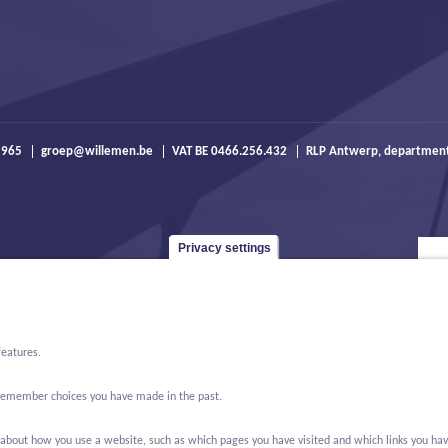
 965
groep@willemen.be
VAT BE 0466.256.432
RLP Antwerp, departmen
Privacy settings
features.
o remember choices you have made in the past.
bout how you use a website, such as which pages you have visited and which links you have cl