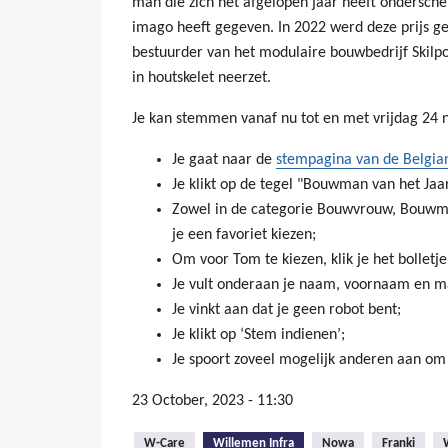
man die zich het afgelopen jaar heeft ondersche
imago heeft gegeven. In 2022 werd deze prijs g
bestuurder van het modulaire bouwbedrijf Skil
in houtskelet neerzet.
Je kan stemmen vanaf nu tot en met vrijdag 24
Je gaat naar de
stempagina van de Belgia
Je klikt op de tegel "Bouwman van het Jaar
Zowel in de categorie Bouwvrouw, Bouwma
je een favoriet kiezen;
Om voor Tom te kiezen, klik je het bolletje 
Je vult onderaan je naam, voornaam en ma
Je vinkt aan dat je geen robot bent;
Je klikt op ‘Stem indienen’;
Je spoort zoveel mogelijk anderen aan o
23 October, 2023 - 11:30
(active tab)
W-Care
Willemen Infra
Nowa
Franki