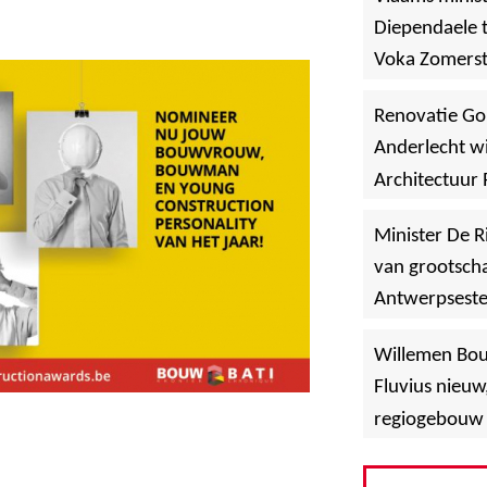
Diependaele t
Voka Zomerst
werf in Asse
Renovatie Go
Anderlecht wi
Architectuur 
Minister De R
van grootscha
Antwerpsest
»
Hoboken
Willemen Bo
Fluvius nieuw
regiogebouw 