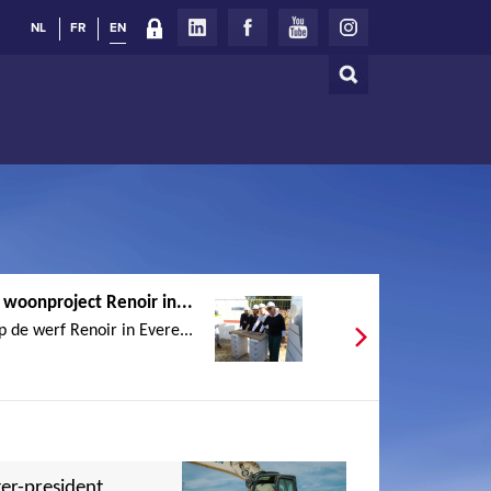
NL
FR
EN
Search
Search
form
 woonproject Renoir in...
 de werf Renoir in Evere...
er-president