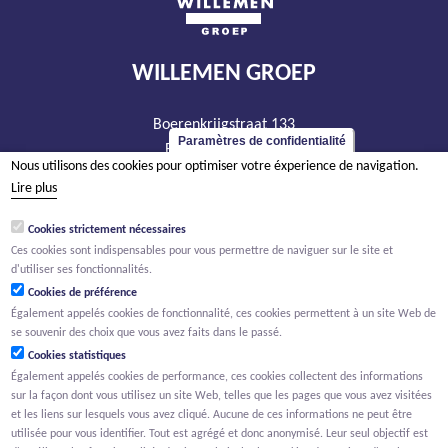
WILLEMEN GROEP
Boerenkrijgstraat 133
Paramètres de confidentialité
BE - 2800 Malines
Nous utilisons des cookies pour optimiser votre éxperience de navigation.
tél +32 15 569 965
Lire plus
groep@willemen.be
Cookies strictement nécessaires
TVA BE 0466.256.432
Ces cookies sont indispensables pour vous permettre de naviguer sur le site et
RPM Anvers, département Malines
d'utiliser ses fonctionnalités.
Cookies de préférence
Également appelés cookies de fonctionnalité, ces cookies permettent à un site Web de
se souvenir des choix que vous avez faits dans le passé.
Cookies statistiques
Également appelés cookies de performance, ces cookies collectent des informations
sur la façon dont vous utilisez un site Web, telles que les pages que vous avez visitées
et les liens sur lesquels vous avez cliqué. Aucune de ces informations ne peut être
utilisée pour vous identifier. Tout est agrégé et donc anonymisé. Leur seul objectif est