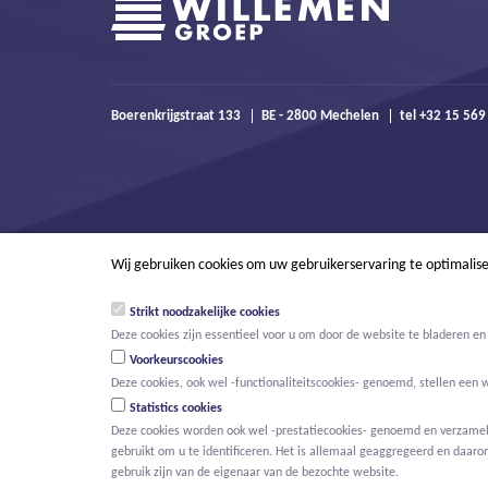
Boerenkrijgstraat 133
BE - 2800 Mechelen
tel +32 15 56
Wij gebruiken cookies om uw gebruikerservaring te optimalis
Strikt noodzakelijke cookies
Deze cookies zijn essentieel voor u om door de website te bladeren en 
Voorkeurscookies
Deze cookies, ook wel -functionaliteitscookies- genoemd, stellen een 
Statistics cookies
Deze cookies worden ook wel -prestatiecookies- genoemd en verzamelen
gebruikt om u te identificeren. Het is allemaal geaggregeerd en daaro
© Willemen Groep
Activiteiten
Projecten
Innovatie
Nieuws
gebruik zijn van de eigenaar van de bezochte website.
HOOFDMENU