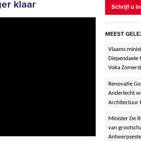
er klaar
Schrijf u 
MEEST GELE
Vlaams minist
Diependaele t
Voka Zomerst
werf in Asse
Renovatie Go
Anderlecht wi
Architectuur 
Minister De R
van grootscha
Antwerpsest