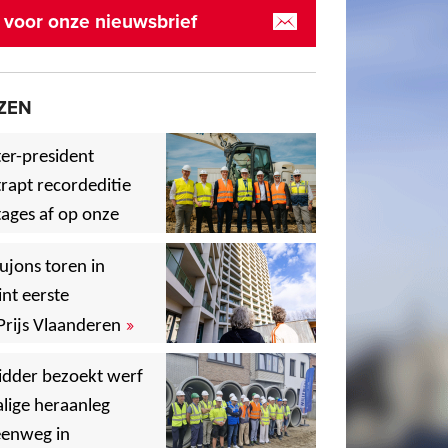
in voor onze nieuwsbrief
ZEN
er-president
rapt recordeditie
ages af op onze
»
,
ujons toren in
nt eerste
»
Prijs Vlaanderen
,
idder bezoekt werf
lige heraanleg
,
,
eenweg in