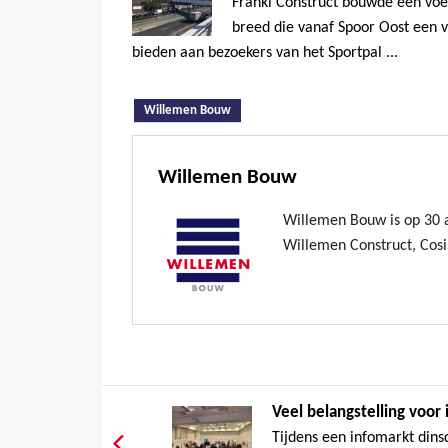
Franki Construct bouwde een vo
breed die vanaf Spoor Oost een v
bieden aan bezoekers van het Sportpal ...
(actieve tabblad)
Willemen Bouw
Willemen Bouw
Willemen Bouw is op 30 ap
Willemen Construct, Cosi
Veel belangstelling voor 
Tijdens een infomarkt dinsd