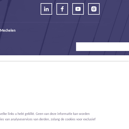
 Mechelen
elke links u hebt geklikt. Geen van deze informatie kan worden
es van analyseservices van derden, zolang de cookies voor exclusief
Voorwaarden
Privacy
Cookies
Melding klokkenluider