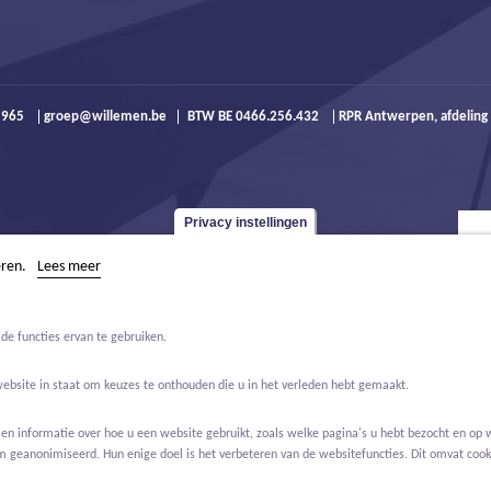
9 965
groep@willemen.be
BTW BE 0466.256.432
RPR Antwerpen, afdeling
Privacy instellingen
eren.
Lees meer
de functies ervan te gebruiken.
website in staat om keuzes te onthouden die u in het verleden hebt gemaakt.
 informatie over hoe u een website gebruikt, zoals welke pagina's u hebt bezocht en op w
m geanonimiseerd. Hun enige doel is het verbeteren van de websitefuncties. Dit omvat cooki
Jobs
Over ons
Contact
Real Estate