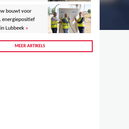
,
uw bouwt voor
,
, energiepositief
»
in Lubbeek
,
,
MEER ARTIKELS
,
,
,
,
,