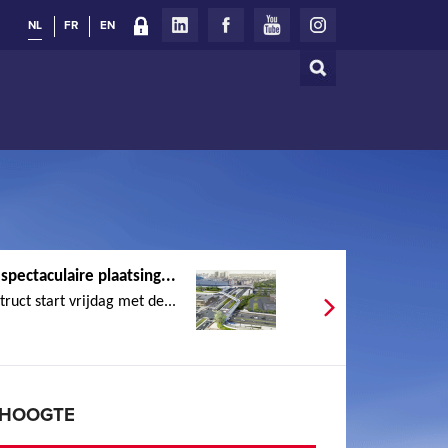
NL
FR
EN
Zoeken
Zoekveld
spectaculaire plaatsing...
truct start vrijdag met de...
E HOOGTE