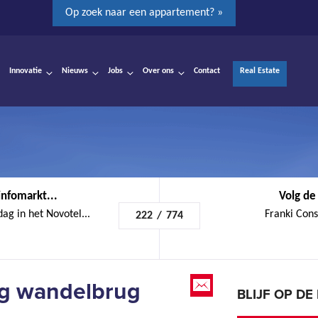
Op zoek naar een appartement? »
Innovatie
Nieuws
Jobs
Over ons
Contact
Real Estate
infomarkt...
Volg de 
ag in het Novotel...
Franki Cons
222
/
774
ng wandelbrug
BLIJF OP D