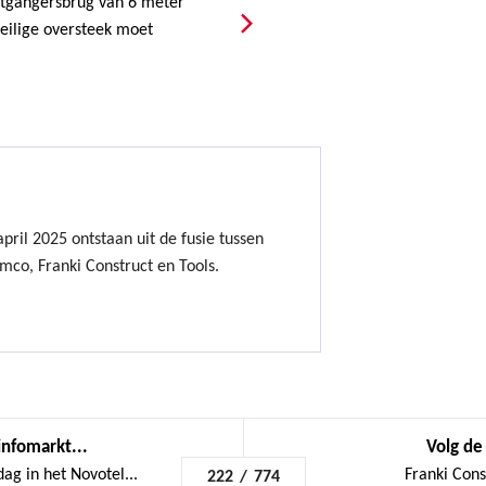
etgangersbrug van 6 meter
eilige oversteek moet
ril 2025 ontstaan uit de fusie tussen
mco, Franki Construct en Tools.
infomarkt...
Volg de 
ag in het Novotel...
Franki Cons
222
/
774