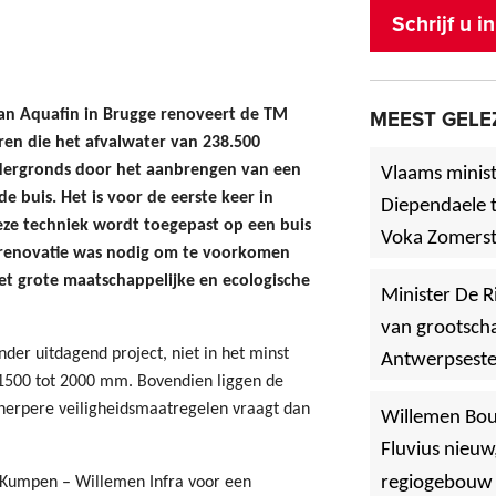
Schrijf u 
 van Aquafin in Brugge renoveert de TM
MEEST GELE
ren die het afvalwater van 238.500
ndergronds door het aanbrengen van een
Vlaams minist
 buis. Het is voor de eerste keer in
Diependaele t
deze techniek wordt toegepast op een buis
Voka Zomerst
e renovatie was nodig om te voorkomen
werf in Asse
et grote maatschappelijke en ecologische
Minister De R
van grootscha
nder uitdagend project, niet in het minst
Antwerpsest
 1500 tot 2000 mm. Bovendien liggen de
»
Hoboken
cherpere veiligheidsmaatregelen vraagt dan
Willemen Bo
Fluvius nieuw
regiogebouw 
 Kumpen – Willemen Infra voor een