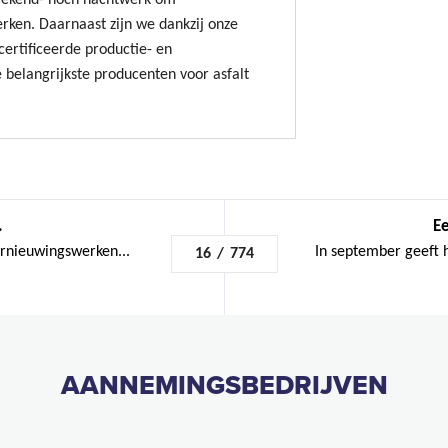
ekend- noch nachtwerk om
erken. Daarnaast zijn we dankzij onze
ertificeerde productie- en
 belangrijkste producenten voor asfalt
.
Ee
ernieuwingswerken...
In september geeft 
16
/
774
AANNEMINGSBEDRIJVEN