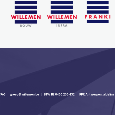
9 965
groep@willemen.be
BTW BE 0466.256.432
RPR Antwerpen, afdeling