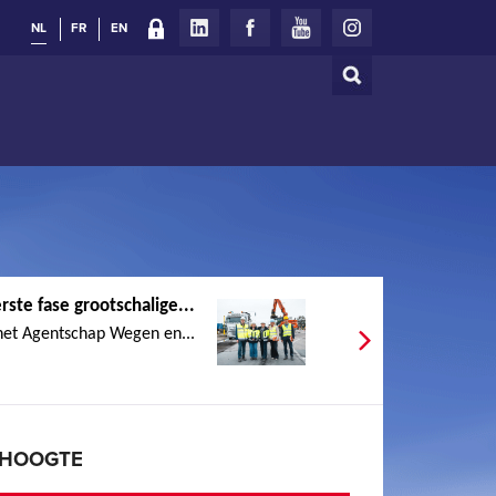
NL
FR
EN
Zoeken
Zoekveld
rste fase grootschalige...
het Agentschap Wegen en...
E HOOGTE