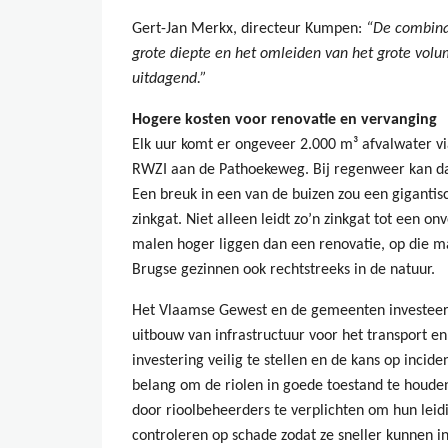
Gert-Jan Merkx, directeur Kumpen:
“De combinat
grote diepte en het omleiden van het grote volum
uitdagend.”
Hogere kosten voor renovatie en vervanging
Elk uur komt er ongeveer 2.000 m³ afvalwater vi
RWZI aan de Pathoekeweg. Bij regenweer kan dat
Een breuk in een van de buizen zou een gigantisc
zinkgat. Niet alleen leidt zo’n zinkgat tot een onv
malen hoger liggen dan een renovatie, op die m
Brugse gezinnen ook rechtstreeks in de natuur.
Het Vlaamse Gewest en de gemeenten investeerd
uitbouw van infrastructuur voor het transport en
investering veilig te stellen en de kans op incid
belang om de riolen in goede toestand te houde
door rioolbeheerders te verplichten om hun leidi
controleren op schade zodat ze sneller kunnen in