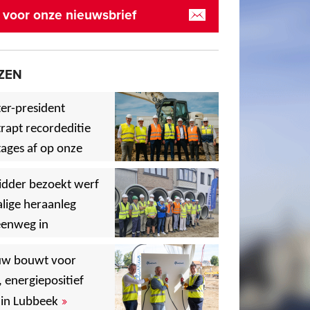
in voor onze nieuwsbrief
ZEN
er-president
rapt recordeditie
ages af op onze
»
,
idder bezoekt werf
lige heraanleg
eenweg in
,
,
uw bouwt voor
, energiepositief
»
in Lubbeek