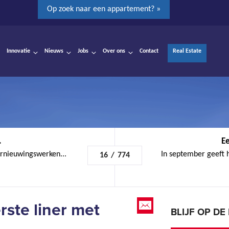
Op zoek naar een appartement? »
Innovatie
Nieuws
Jobs
Over ons
Contact
Real Estate
.
Ee
ernieuwingswerken...
In september geeft 
16
/
774
rste liner met
BLIJF OP D