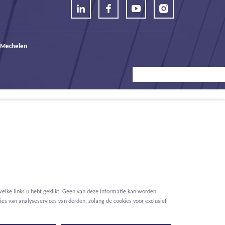
 Mechelen
elke links u hebt geklikt. Geen van deze informatie kan worden
es van analyseservices van derden, zolang de cookies voor exclusief
Voorwaarden
Privacy
Cookies
Melding klokkenluider