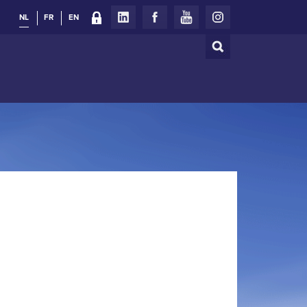
NL
FR
EN
Zoeken
Zoekveld