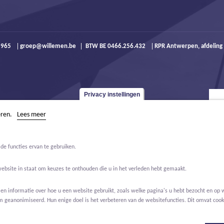
9 965
groep@willemen.be
BTW BE 0466.256.432
RPR Antwerpen, afdeling
Privacy instellingen
eren.
Lees meer
de functies ervan te gebruiken.
website in staat om keuzes te onthouden die u in het verleden hebt gemaakt.
 informatie over hoe u een website gebruikt, zoals welke pagina's u hebt bezocht en op w
m geanonimiseerd. Hun enige doel is het verbeteren van de websitefuncties. Dit omvat cooki
Jobs
Over ons
Contact
Real Estate