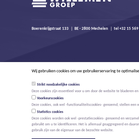
Boerenkrijgstraat 133
BE - 2800 Mechelen
tel +32 15 56
Wij gebruiken cookies om uw gebruikerservaring te optimalis
Strikt noodzakelijke cookies
Deze cookies zijn essentieel voor u om door de website te bladeren en 
Voorkeurscookies
Deze cookies, ook wel -functionaliteitscookies- genoemd, stellen een 
Statistics cookies
Deze cookies worden ook wel -prestatiecookies- genoemd en verzamelen
gebruikt om u te identificeren. Het is allemaal geaggregeerd en daaro
© Willemen Groep
Activiteiten
Projecten
Innovatie
Nieuws
gebruik zijn van de eigenaar van de bezochte website.
HOOFDMENU