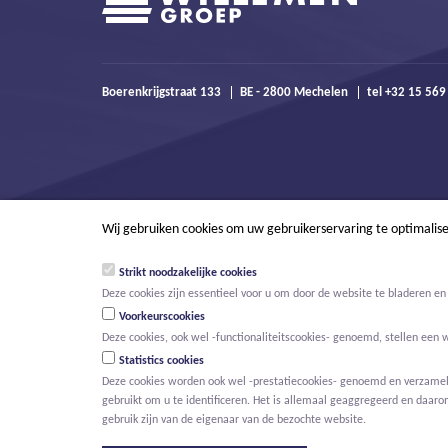
Boerenkrijgstraat 133
BE - 2800 Mechelen
tel +32 15 56
Wij gebruiken cookies om uw gebruikerservaring te optimalis
Strikt noodzakelijke cookies
Deze cookies zijn essentieel voor u om door de website te bladeren en 
Voorkeurscookies
Deze cookies, ook wel -functionaliteitscookies- genoemd, stellen een 
Statistics cookies
Deze cookies worden ook wel -prestatiecookies- genoemd en verzamelen
gebruikt om u te identificeren. Het is allemaal geaggregeerd en daaro
© Willemen Groep
Activiteiten
Projecten
Innovatie
Nieuws
gebruik zijn van de eigenaar van de bezochte website.
HOOFDMENU