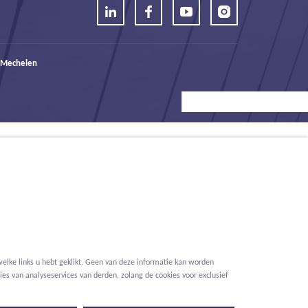
 Mechelen
elke links u hebt geklikt. Geen van deze informatie kan worden
es van analyseservices van derden, zolang de cookies voor exclusief
Voorwaarden
Privacy
Cookies
Melding klokkenluider