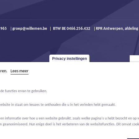
9 965
groep@willemen.be
BTW BE 0466.256.432
RPR Antwerpen, afdeling
Privacy instellingen
eren.
Lees meer
de functies ervan te gebruiken.
website in staat om keuzes te onthouden die u in het verleden hebt gemaakt.
 informatie over hoe u een website gebruikt, zoals welke pagina's u hebt bezocht en op w
m geanonimiseerd. Hun enige doel is het verbeteren van de websitefuncties. Dit omvat cooki
Jobs
Over ons
Contact
Real Estate