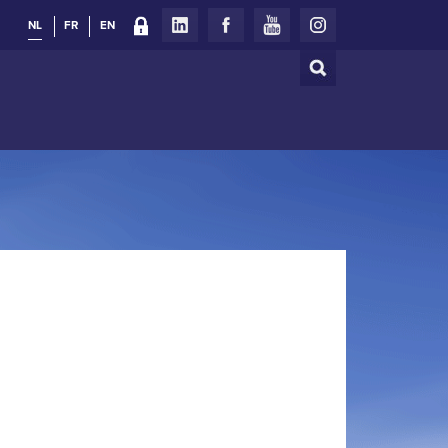
NL
FR
EN
Zoeken
Zoekveld