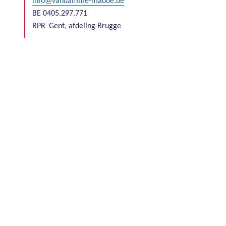
info@vandamme-madoe.be
BE 0405.297.771
RPR
Gent, afdeling Brugge