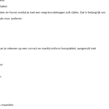
and.
 taken
ien en horen omdat je met een veeg-borstelwagen zult rijden. Dat is belangrijk om
 als voor anderen.
 kan je rekenen op een correct en marktconform loonpakket, aangevuld met
uur
r:
a 6 maanden