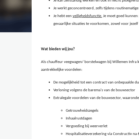
Je kan zelfstandig werken en ook in hecht ploegverb
Je werkt geconcentreerd, zelfs tijdens routinematige
Je hebt een
veiligheidsfunctie.
Je moet goed kunnen z
gevaarlijke situaties te voorkomen, zowel voor jezelf
Wat bieden wij jou?
Als chauffeur veegwagen/ borstelwagen bij Willemen Infra
aantrekkelijke voordelen:
De mogelijkheid tot een contract van onbepaalde d
Verloning volgens de barema's van de bouwsector
Extralegale voordelen van de bouwsector, waaronde
Getrouwheidszegels
Inhaalrustdagen
Vergoeding bij weerverlet
Hospitalisatieverzekering via Constructiv n