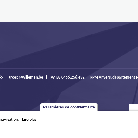
965
groep@willemen.be
TVA BE 0466.256.432
RPM Anvers, département M
Paramètres de confidentialité
 navigation.
Lire plus