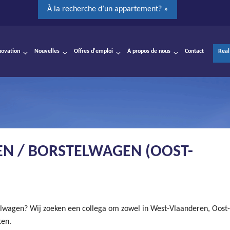
À la recherche d’un appartement? »
novation
Nouvelles
Offres d'emploi
À propos de nous
Contact
Real
N / BORSTELWAGEN (OOST-
telwagen? Wij zoeken een collega om zowel in West-Vlaanderen, Oost-
ten.