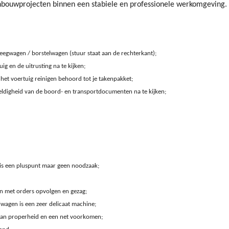
nbouwprojecten binnen een stabiele en professionele werkomgeving.
eegwagen / borstelwagen (stuur staat aan de rechterkant);
ig en de uitrusting na te kijken;
het voertuig reinigen behoord tot je takenpakket;
eldigheid van de boord- en transportdocumenten na te kijken;
s een pluspunt maar geen noodzaak;
en met orders opvolgen en gezag;
lwagen is een zeer delicaat machine;
g aan properheid en een net voorkomen;