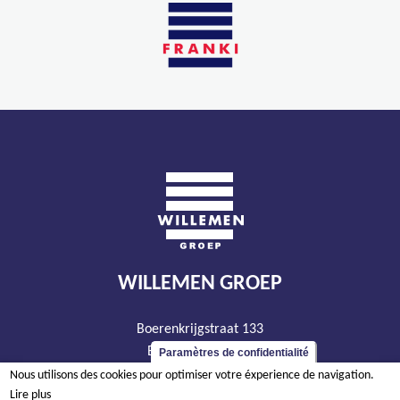
WILLEMEN GROEP
Boerenkrijgstraat 133
BE - 2800 Malines
Paramètres de confidentialité
tél +32 15 569 965
Nous utilisons des cookies pour optimiser votre éxperience de navigation.
Lire plus
groep@willemen.be