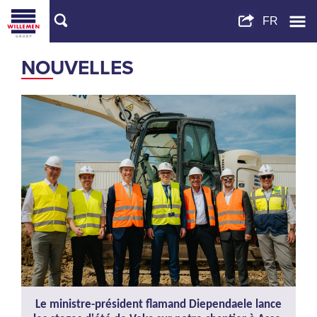
NOUVELLES
Le ministre-président flamand Diependaele lance