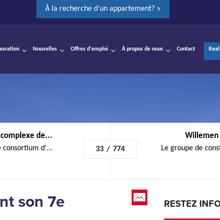
À la recherche d’un appartement? »
novation
Nouvelles
Offres d'emploi
À propos de nous
Contact
Real
complexe de...
Willemen 
consortium d'...
Le groupe de cons
33
/
774
nt son 7e
RESTEZ INF