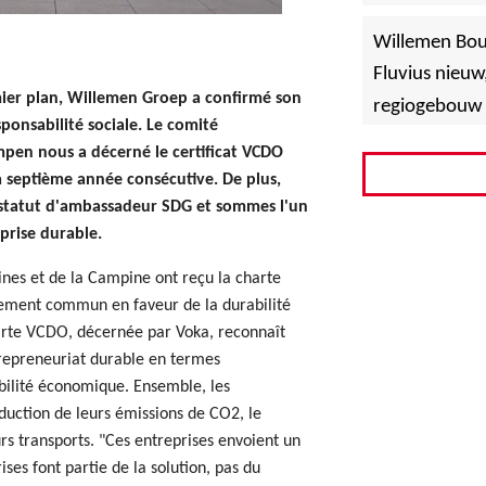
»
Hoboken
Willemen Bo
Fluvius nieuw
mier plan, Willemen Groep a confirmé son
regiogebouw 
ponsabilité sociale. Le comité
en nous a décerné le certificat VCDO
septième année consécutive. De plus,
statut d'ambassadeur SDG et sommes l'un
prise durable.
ines et de la Campine ont reçu la charte
gement commun en faveur de la durabilité
harte VCDO, décernée par Voka, reconnaît
trepreneuriat durable en termes
bilité économique. Ensemble, les
éduction de leurs émissions de CO2, le
urs transports. "Ces entreprises envoient un
es font partie de la solution, pas du