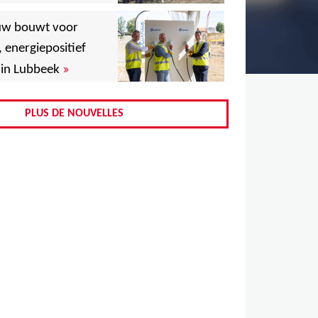
,
uw bouwt voor
,
, energiepositief
»
in Lubbeek
,
,
PLUS DE NOUVELLES
,
,
,
,
,