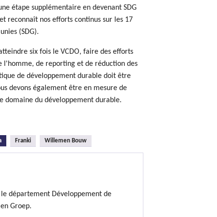
i une étape supplémentaire en devenant SDG
 reconnaît nos efforts continus sur les 17
unies (SDG).
tteindre six fois le VCDO, faire des efforts
de l'homme, de reporting et de réduction des
litique de développement durable doit être
nous devons également être en mesure de
s le domaine du développement durable.
(onglet actif)
a
Franki
Willemen Bouw
t le département Développement de
men Groep.