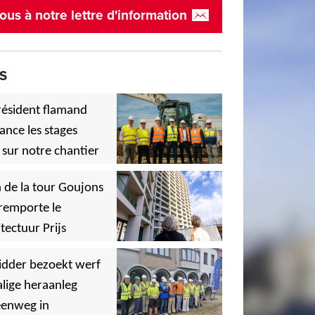
ous à notre lettre d'information
S
résident flamand
ance les stages
 sur notre chantier
,
 de la tour Goujons
remporte le
tectuur Prijs
,
idder bezoekt werf
lige heraanleg
,
,
eenweg in