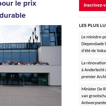
our le prix
Inscrivez-v
 durable
LES PLUS LU
Le ministre-p
Diependaele l
d'été de Voka
»
à Asse.
La rénovation
à Anderlecht 
premier Archi
»
Vlaanderen
Minister De R
van grootscha
Antwerpsest