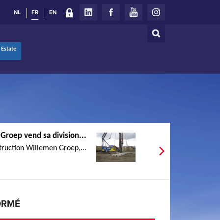
NL
FR
EN
Rechercher
Formulaire
 Estate
de
recherche
Groep vend sa division...
truction Willemen Groep,...
ORMÉ