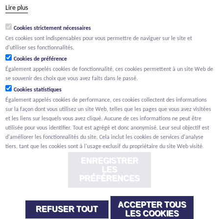
tél +32 15 569 965
Lire plus
groep@willemen.be
Cookies strictement nécessaires
TVA BE 0466.256.432
Ces cookies sont indispensables pour vous permettre de naviguer sur le site et
RPM Anvers, département Malines
d'utiliser ses fonctionnalités.
Cookies de préférence
Également appelés cookies de fonctionnalité, ces cookies permettent à un site Web de
se souvenir des choix que vous avez faits dans le passé.
Cookies statistiques
Également appelés cookies de performance, ces cookies collectent des informations
sur la façon dont vous utilisez un site Web, telles que les pages que vous avez visitées
et les liens sur lesquels vous avez cliqué. Aucune de ces informations ne peut être
utilisée pour vous identifier. Tout est agrégé et donc anonymisé. Leur seul objectif est
d'améliorer les fonctionnalités du site. Cela inclut les cookies de services d'analyse
tiers, tant que les cookies sont à l'usage exclusif du propriétaire du site Web visité.
ENREGISTRER
LES
PRÉFÉRENCES
ACCEPTER TOUS
Renonciation
Privacy
Cookies
Signalement des lanceurs d'alerte
REFUSER TOUT
LES COOKIES