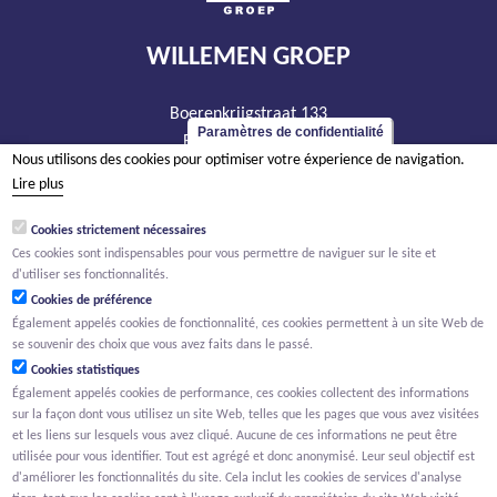
WILLEMEN GROEP
Boerenkrijgstraat 133
Paramètres de confidentialité
BE - 2800 Malines
Nous utilisons des cookies pour optimiser votre éxperience de navigation.
tél +32 15 569 965
Lire plus
groep@willemen.be
Cookies strictement nécessaires
TVA BE 0466.256.432
Ces cookies sont indispensables pour vous permettre de naviguer sur le site et
RPM Anvers, département Malines
d'utiliser ses fonctionnalités.
Cookies de préférence
Également appelés cookies de fonctionnalité, ces cookies permettent à un site Web de
se souvenir des choix que vous avez faits dans le passé.
Cookies statistiques
Également appelés cookies de performance, ces cookies collectent des informations
sur la façon dont vous utilisez un site Web, telles que les pages que vous avez visitées
et les liens sur lesquels vous avez cliqué. Aucune de ces informations ne peut être
utilisée pour vous identifier. Tout est agrégé et donc anonymisé. Leur seul objectif est
d'améliorer les fonctionnalités du site. Cela inclut les cookies de services d'analyse