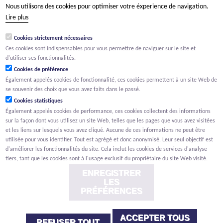
Nous utilisons des cookies pour optimiser votre éxperience de navigation.
tél +32 15 569 965
Lire plus
groep@willemen.be
Cookies strictement nécessaires
TVA BE 0466.256.432
Ces cookies sont indispensables pour vous permettre de naviguer sur le site et
RPM Anvers, département Malines
d'utiliser ses fonctionnalités.
Cookies de préférence
Également appelés cookies de fonctionnalité, ces cookies permettent à un site Web de
se souvenir des choix que vous avez faits dans le passé.
Cookies statistiques
Également appelés cookies de performance, ces cookies collectent des informations
sur la façon dont vous utilisez un site Web, telles que les pages que vous avez visitées
et les liens sur lesquels vous avez cliqué. Aucune de ces informations ne peut être
utilisée pour vous identifier. Tout est agrégé et donc anonymisé. Leur seul objectif est
d'améliorer les fonctionnalités du site. Cela inclut les cookies de services d'analyse
tiers, tant que les cookies sont à l'usage exclusif du propriétaire du site Web visité.
ENREGISTRER
LES
PRÉFÉRENCES
ACCEPTER TOUS
Renonciation
Privacy
Cookies
Signalement des lanceurs d'alerte
REFUSER TOUT