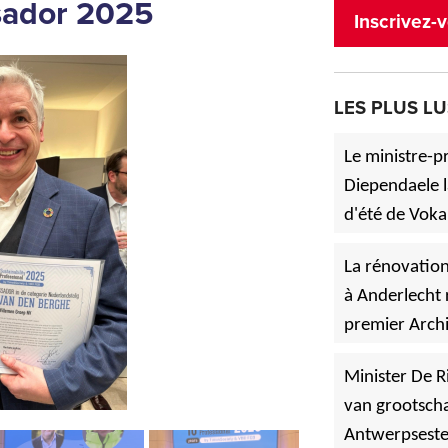
sador 2025
Inscrivez-v
LES PLUS LU
Le ministre-p
Diependaele l
d'été de Voka
»
à Asse.
La rénovation
à Anderlecht 
premier Archi
»
Vlaanderen
Minister De R
van grootscha
Antwerpsest