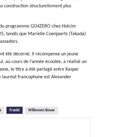
a construction structurellement plus
ur du programme GO4ZERO chez Holcim
025, tandis que Marielle Coenjaerts (Takada)
assadors.
ent été décerné. Il récompense un jeune
, au cours de l’année écoulée, a réalisé un
one, le titre a été partagé entre Kasper
Le lauréat francophone est Alexander
(onglet actif)
a
Franki
Willemen Bouw