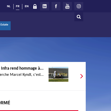
NL
FR
EN
Rechercher
Formulaire
 Estate
de
recherche
 Infra rend hommage à...
erche Marcel Kyndt, c'est...
ORMÉ