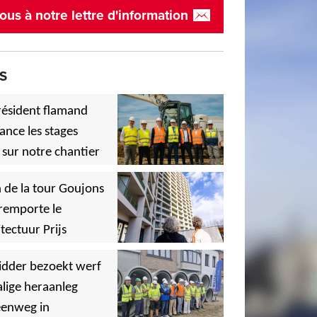
ous à notre lettre d'information
S
résident flamand
ance les stages
 sur notre chantier
,
 de la tour Goujons
remporte le
tectuur Prijs
,
idder bezoekt werf
lige heraanleg
,
,
eenweg in