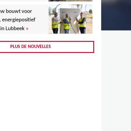
,
uw bouwt voor
,
, energiepositief
»
in Lubbeek
,
,
PLUS DE NOUVELLES
,
,
,
,
,