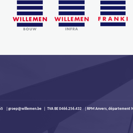
965
groep@willemen.be
TVA BE 0466.256.432
RPM Anvers, département M