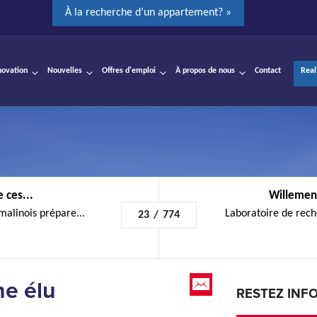
À la recherche d’un appartement? »
novation
Nouvelles
Offres d'emploi
À propos de nous
Contact
Real
 ces...
Willemen
malinois prépare...
Laboratoire de rech
23
/
774
e élu
RESTEZ INF