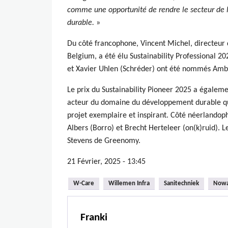
comme une opportunité de rendre le secteur de l
durable.
»
Du côté francophone, Vincent Michel, directe
Belgium, a été élu Sustainability Professional 2
et Xavier Uhlen (Schréder) ont été nommés Amb
Le prix du Sustainability Pioneer 2025 a égalem
acteur du domaine du développement durable qui
projet exemplaire et inspirant. Côté néerlandoph
Albers (Borro) et Brecht Herteleer (on(k)ruid). 
Stevens de Greenomy.
21 Février, 2025 - 13:45
W-Care
Willemen Infra
Sanitechniek
Now
Franki