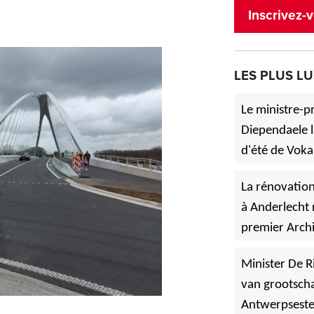
Inscrivez-v
LES PLUS LU
Le ministre-p
Diependaele l
d'été de Voka
»
à Asse.
La rénovation
à Anderlecht 
premier Archi
»
Vlaanderen
Minister De R
van grootscha
Antwerpsest