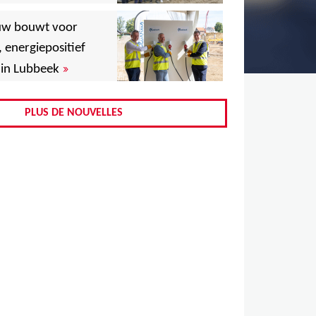
,
uw bouwt voor
,
, energiepositief
»
in Lubbeek
,
,
PLUS DE NOUVELLES
,
,
,
,
,