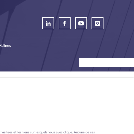
alines
visitées et les liens sur lesquels vous avez cliqué. Aucune de ces