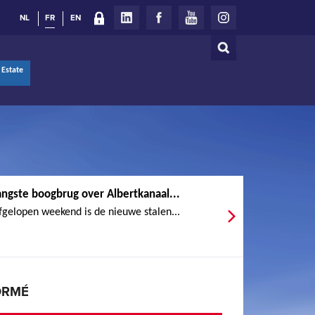
NL
FR
EN
Rechercher
Formulaire
 Estate
de
recherche
angste boogbrug over Albertkanaal...
fgelopen weekend is de nieuwe stalen...
ORMÉ