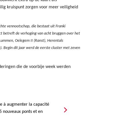
ouwwerk extra op de kaart als
ilig kruispunt zorgen voor meer veiligheid
ichte vennootschap, die bestaat uit Franki
ct betreft de verhoging van acht bruggen over het
 Lummen, Oelegem II (Ranst), Herentals
 Begin dit jaar werd de eerste cluster met zeven
deringen die de voorbije week werden
ise à augmenter la capacité
15 nouveaux ponts et en