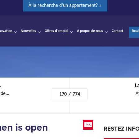
À la recherche d’un appartement? »
novation
Nouvelles
Offres d'emploi
À propos de nous
Contact
Real
.
L
de...
A
170
/
774
en is open
RESTEZ INF