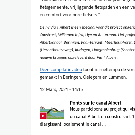
“Daarnaast zet Lummen zich met dit prachtige b
fietsgemeente: vrijliggende fietspaden en een ve
en comfort voor onze fietsers.”
De nv Via T Albert is een speciaal voor dit project opger
Construct, Willemen Infra, Hye en Aelterman. Het proje
Albertkanaal: Beringen, Paal-Tervant, Meerhout-Vorst,
(Herenthoutseweg), Kuringen, Hoogmolenbrug (Schoten).
nieuwe bruggen opgeleverd door Via T Albert.
Deze compilatievideo
toont in sneltempo de vor
gemaakt in Beringen, Oelegem en Lummen.
12 Mars, 2021 - 14:15
Ponts sur le canal Albert
Nous participons au projet qui v
du canal Albert en construisant 
élargissant localement le canal ...