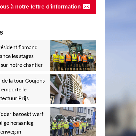
ous à notre lettre d'information
S
résident flamand
ance les stages
 sur notre chantier
,
 de la tour Goujons
remporte le
tectuur Prijs
,
idder bezoekt werf
lige heraanleg
,
,
eenweg in