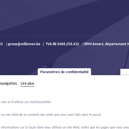
965
groep@willemen.be
TVA BE 0466.256.432
RPM Anvers, département M
Paramètres de confidentialité
 navigation.
Lire plus
ite et d'utiliser ses fonctionnalités.
 un site Web de se souvenir des choix que vous avez faits dans le passé.
formations sur la façon dont vous utilisez un site Web, telles que les pages que vous avez 