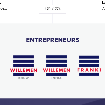
.
L
de...
A
170
/
774
ENTREPRENEURS