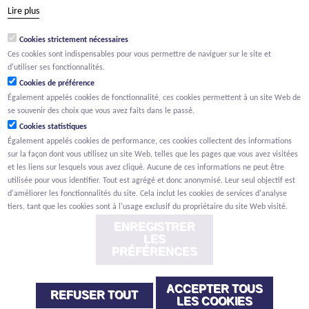
tél +32 15 569 965
Lire plus
groep@willemen.be
Cookies strictement nécessaires
TVA BE 0466.256.432
Ces cookies sont indispensables pour vous permettre de naviguer sur le site et
RPM Anvers, département Malines
d'utiliser ses fonctionnalités.
Cookies de préférence
Également appelés cookies de fonctionnalité, ces cookies permettent à un site Web de
se souvenir des choix que vous avez faits dans le passé.
Cookies statistiques
Également appelés cookies de performance, ces cookies collectent des informations
sur la façon dont vous utilisez un site Web, telles que les pages que vous avez visitées
et les liens sur lesquels vous avez cliqué. Aucune de ces informations ne peut être
utilisée pour vous identifier. Tout est agrégé et donc anonymisé. Leur seul objectif est
d'améliorer les fonctionnalités du site. Cela inclut les cookies de services d'analyse
tiers, tant que les cookies sont à l'usage exclusif du propriétaire du site Web visité.
ENREGISTRER
LES
PRÉFÉRENCES
ACCEPTER TOUS
Renonciation
Privacy
Cookies
Signalement des lanceurs d'alerte
REFUSER TOUT
LES COOKIES