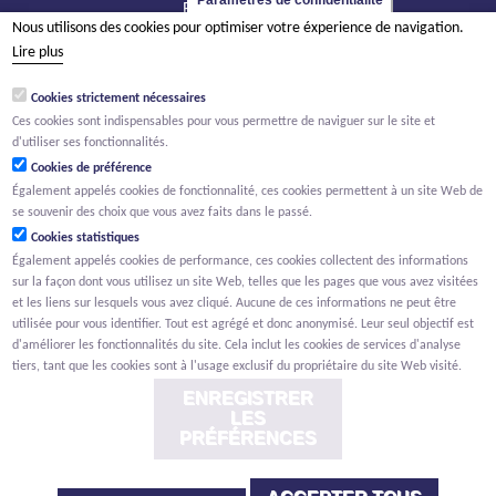
Paramètres de confidentialité
BE - 2800 Malines
Nous utilisons des cookies pour optimiser votre éxperience de navigation.
tél +32 15 569 965
Lire plus
groep@willemen.be
Cookies strictement nécessaires
TVA BE 0466.256.432
Ces cookies sont indispensables pour vous permettre de naviguer sur le site et
RPM Anvers, département Malines
d'utiliser ses fonctionnalités.
Cookies de préférence
Également appelés cookies de fonctionnalité, ces cookies permettent à un site Web de
se souvenir des choix que vous avez faits dans le passé.
Cookies statistiques
Également appelés cookies de performance, ces cookies collectent des informations
sur la façon dont vous utilisez un site Web, telles que les pages que vous avez visitées
et les liens sur lesquels vous avez cliqué. Aucune de ces informations ne peut être
utilisée pour vous identifier. Tout est agrégé et donc anonymisé. Leur seul objectif est
d'améliorer les fonctionnalités du site. Cela inclut les cookies de services d'analyse
tiers, tant que les cookies sont à l'usage exclusif du propriétaire du site Web visité.
ENREGISTRER
LES
PRÉFÉRENCES