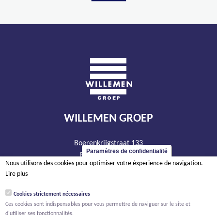
WILLEMEN GROEP
Boerenkrijgstraat 133
Paramètres de confidentialité
BE - 2800 Malines
Nous utilisons des cookies pour optimiser votre éxperience de navigation.
tél +32 15 569 965
Lire plus
groep@willemen.be
Cookies strictement nécessaires
TVA BE 0466.256.432
Ces cookies sont indispensables pour vous permettre de naviguer sur le site et
RPM Anvers, département Malines
d'utiliser ses fonctionnalités.