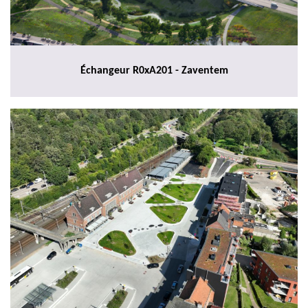
Échangeur R0xA201 - Zaventem