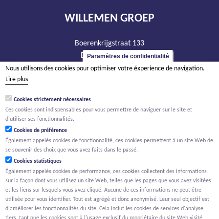
WILLEMEN GROEP
Boerenkrijgstraat 133
BE - 2800 Malines
Paramètres de confidentialité
tél +32 15 569 965
Nous utilisons des cookies pour optimiser votre éxperience de navigation.
Lire plus
groep@willemen.be
TVA BE 0466.256.432
Cookies strictement nécessaires
Ces cookies sont indispensables pour vous permettre de naviguer sur le site et
RPM Anvers, département Malines
d'utiliser ses fonctionnalités.
Cookies de préférence
Également appelés cookies de fonctionnalité, ces cookies permettent à un site Web de
se souvenir des choix que vous avez faits dans le passé.
Cookies statistiques
Également appelés cookies de performance, ces cookies collectent des informations
sur la façon dont vous utilisez un site Web, telles que les pages que vous avez visitées
et les liens sur lesquels vous avez cliqué. Aucune de ces informations ne peut être
utilisée pour vous identifier. Tout est agrégé et donc anonymisé. Leur seul objectif est
d'améliorer les fonctionnalités du site. Cela inclut les cookies de services d'analyse
tiers, tant que les cookies sont à l'usage exclusif du propriétaire du site Web visité.