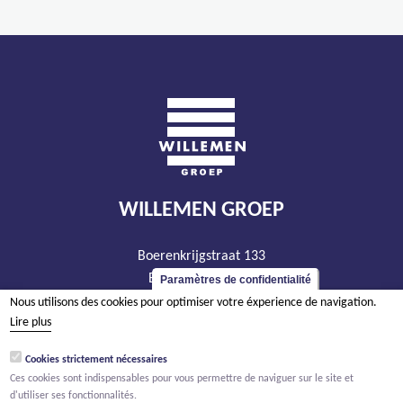
WILLEMEN GROEP
Boerenkrijgstraat 133
BE - 2800 Malines
Paramètres de confidentialité
tél +32 15 569 965
Nous utilisons des cookies pour optimiser votre éxperience de navigation.
Lire plus
groep@willemen.be
TVA BE 0466.256.432
Cookies strictement nécessaires
Ces cookies sont indispensables pour vous permettre de naviguer sur le site et
RPM Anvers, département Malines
d'utiliser ses fonctionnalités.