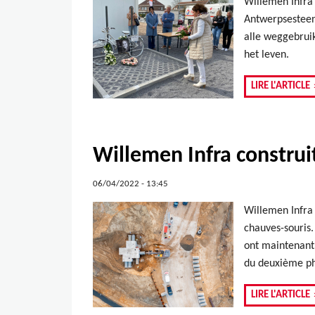
Willemen Infra
Antwerpsesteen
alle weggebruik
het leven.
LIRE L'ARTICLE
Willemen Infra construi
06/04/2022 - 13:45
Willemen Infra 
chauves-souris.
ont maintenant 
du deuxième pha
LIRE L'ARTICLE