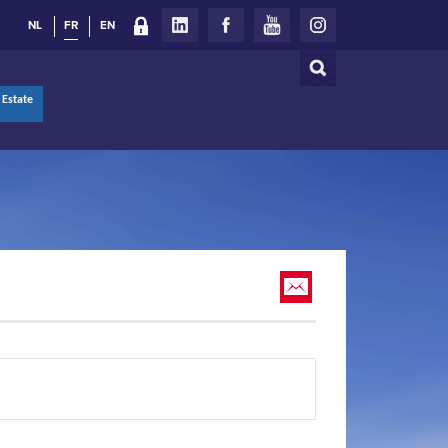
NL
FR
EN
Rechercher
Formulaire
 Estate
de
recherche