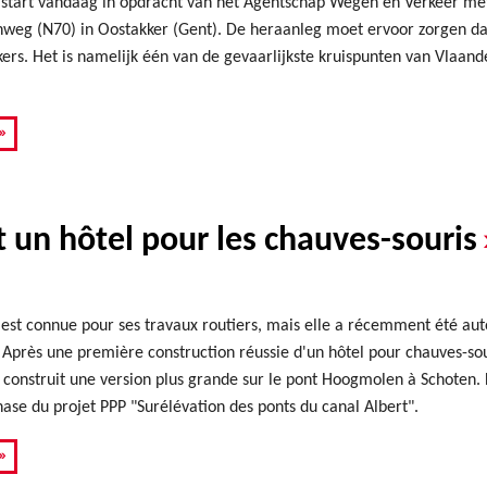
 start vandaag in opdracht van het Agentschap Wegen en Verkeer met 
weg (N70) in Oostakker (Gent). De heraanleg moet ervoor zorgen da
ers. Het is namelijk één van de gevaarlijkste kruispunten van Vlaan
»
t un hôtel pour les chauves-souris
est connue pour ses travaux routiers, mais elle a récemment été auto
 Après une première construction réussie d'un hôtel pour chauves-sou
construit une version plus grande sur le pont Hoogmolen à Schoten. L
se du projet PPP "Surélévation des ponts du canal Albert".
»