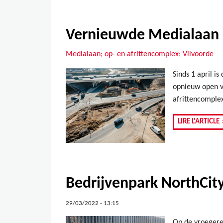
Vernieuwde Medialaan 
Medialaan; op- en afrittencomplex; Vilvoorde
Sinds 1 april i
opnieuw open vo
afrittencomple
LIRE L'ARTICLE
Bedrijvenpark NorthCity
29/03/2022 - 13:15
Op de vroegere