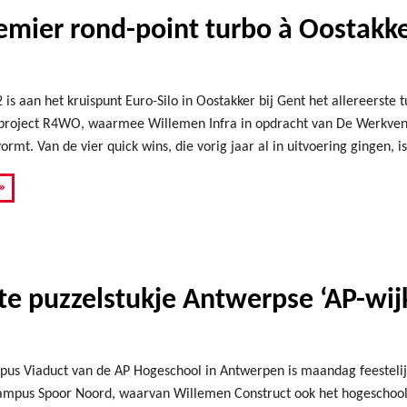
emier rond-point turbo à Oostakk
is aan het kruispunt Euro-Silo in Oostakker bij Gent het allereerste
t project R4WO, waarmee Willemen Infra in opdracht van De Werkven
rmt. Van de vier quick wins, die vorig jaar al in uitvoering gingen, is
»
te puzzelstukje Antwerpse ‘AP-wij
us Viaduct van de AP Hogeschool in Antwerpen is maandag feestelijk
campus Spoor Noord, waarvan Willemen Construct ook het hogeschoo