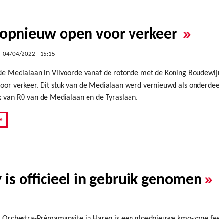
»
opnieuw open voor verkeer
04/04/2022 - 15:15
s de Medialaan in Vilvoorde vanaf de rotonde met de Koning Boudewijn
or verkeer. Dit stuk van de Medialaan werd vernieuwd als onderdeel
x van R0 van de Medialaan en de Tyraslaan.
»
»
 is officieel in gebruik genomen
 Orchestra-Prémamansite in Haren is een gloednieuwe kmo-zone fees