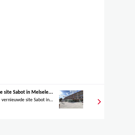
 site Sabot in Melsele...
 vernieuwde site Sabot in...