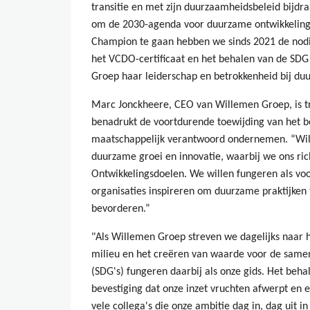
transitie en met zijn duurzaamheidsbeleid bijdr
om de 2030-agenda voor duurzame ontwikkeling 
Champion te gaan hebben we sinds 2021 de nodi
het VCDO-certificaat en het behalen van de SD
Groep haar leiderschap en betrokkenheid bij du
Marc Jonckheere, CEO van Willemen Groep, is tr
benadrukt de voortdurende toewijding van het b
maatschappelijk verantwoord ondernemen. “Wille
duurzame groei en innovatie, waarbij we ons ri
Ontwikkelingsdoelen. We willen fungeren als vo
organisaties inspireren om duurzame praktijken
bevorderen.”
"Als Willemen Groep streven we dagelijks naar 
milieu en het creëren van waarde voor de same
(SDG's) fungeren daarbij als onze gids. Het beh
bevestiging dat onze inzet vruchten afwerpt en 
vele collega's die onze ambitie dag in, dag uit