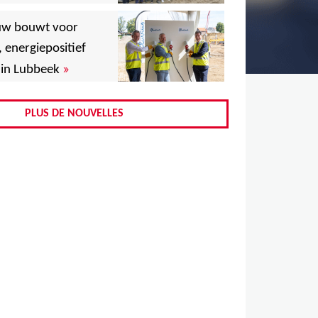
,
uw bouwt voor
,
, energiepositief
»
in Lubbeek
,
,
PLUS DE NOUVELLES
,
,
,
,
,