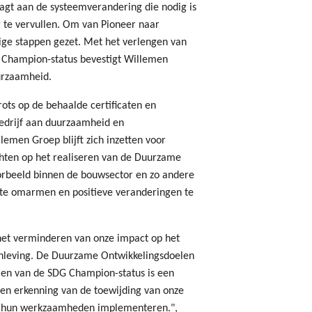
aagt aan de systeemverandering die nodig is
te vervullen. Om van Pioneer naar
ge stappen gezet. Met het verlengen van
G Champion-status bevestigt Willemen
urzaamheid.
ots op de behaalde certificaten en
edrijf aan duurzaamheid en
men Groep blijft zich inzetten voor
chten op het realiseren van de Duurzame
orbeeld binnen de bouwsector en zo andere
 te omarmen en positieve veranderingen te
het verminderen van onze impact op het
nleving. De Duurzame Ontwikkelingsdoelen
alen van de SDG Champion-status is een
een erkenning van de toewijding van onze
 in hun werkzaamheden implementeren.",