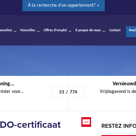
À la recherche d’un appartement? »
novation
Nouvelles
Offres d'emploi
À propos de nous
Contact
Real
ning...
Vernieuwde
ster voor...
Vrijdagavond is de
53
/
774
DO-certificaat
RESTEZ INF