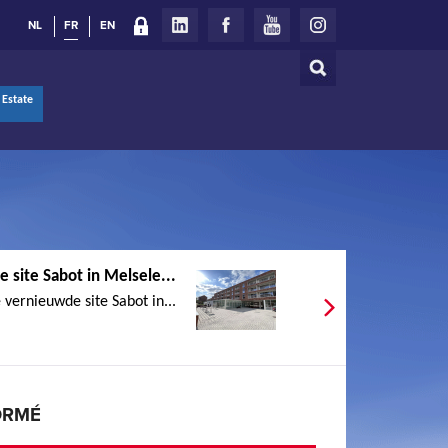
NL
FR
EN
Rechercher
Formulaire
 Estate
de
recherche
 site Sabot in Melsele...
 vernieuwde site Sabot in...
ORMÉ