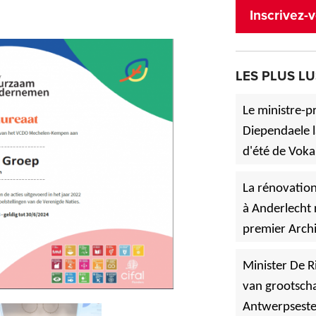
Inscrivez-v
LES PLUS LU
Le ministre-p
Diependaele l
d'été de Voka
»
à Asse.
La rénovation
à Anderlecht 
premier Archi
»
Vlaanderen
Minister De R
van grootscha
Antwerpsest