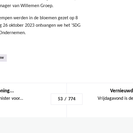
anager van Willemen Groep.
empen werden in de bloemen gezet op 8
dag 26 oktober 2023 ontvangen we het ‘SDG
m Ondernemen.
uw
ning...
Vernieuwde
ster voor...
Vrijdagavond is de
53
/
774