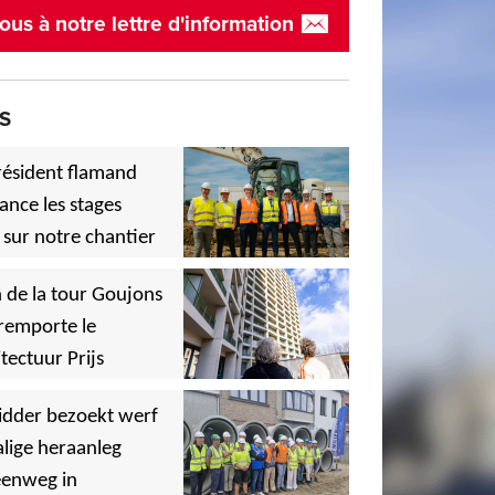
ous à notre lettre d'information
S
résident flamand
ance les stages
 sur notre chantier
,
 de la tour Goujons
remporte le
tectuur Prijs
,
idder bezoekt werf
lige heraanleg
,
,
eenweg in