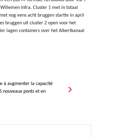
 in een DBFM-formule herbouwd door Via T
Willemen Infra. Cluster 1 met in totaal
met nog eens acht bruggen startte in april
zes bruggen uit cluster 2 open voor het
ier lagen containers over het Albertkanaal
ise à augmenter la capacité
15 nouveaux ponts et en