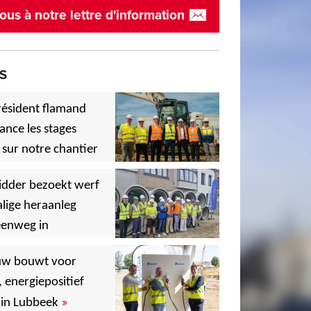
ous à notre lettre d'information
S
résident flamand
ance les stages
 sur notre chantier
,
idder bezoekt werf
lige heraanleg
eenweg in
,
,
uw bouwt voor
, energiepositief
»
in Lubbeek