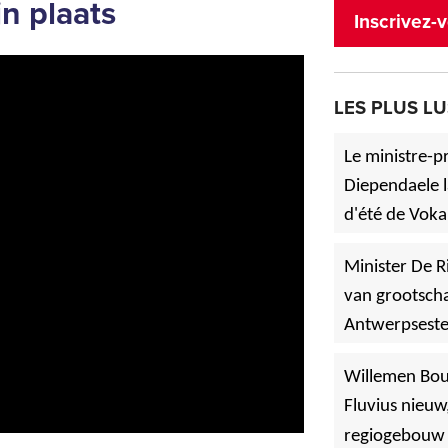
jn plaats
Inscrivez-v
LES PLUS LU
Le ministre-p
Diependaele l
d'été de Voka
»
à Asse.
Minister De R
van grootscha
Antwerpsest
»
Hoboken
Willemen Bo
Fluvius nieuw
regiogebouw 