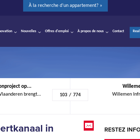
À la recherche d’un appartement? »
novation
Nouvelles
Offres d'emploi
À propos de nous
Contact
Real
nproject op...
Willeme
Vlaanderen brengt...
Willemen Infra
103
/
774
ertkanaal in
RESTEZ INF