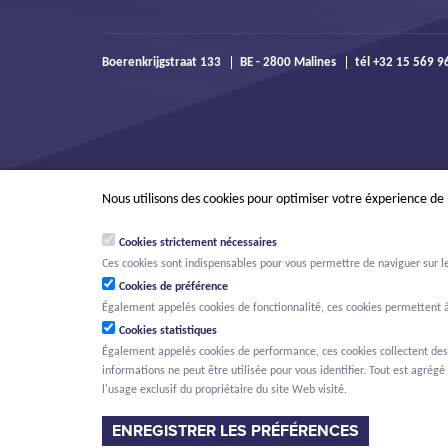
Boerenkrijgstraat 133
BE - 2800 Malines
tél +32 15 569 
Nous utilisons des cookies pour optimiser votre éxperience de
Cookies strictement nécessaires
Ces cookies sont indispensables pour vous permettre de naviguer sur le s
Cookies de préférence
Également appelés cookies de fonctionnalité, ces cookies permettent à
Cookies statistiques
Également appelés cookies de performance, ces cookies collectent des in
informations ne peut être utilisée pour vous identifier. Tout est agrégé 
© Willemen Groep
Activités
Projets
Innovation
Nouvelles
O
l'usage exclusif du propriétaire du site Web visité.
MENU PRINCIPAL
ENREGISTRER LES PRÉFÉRENCES