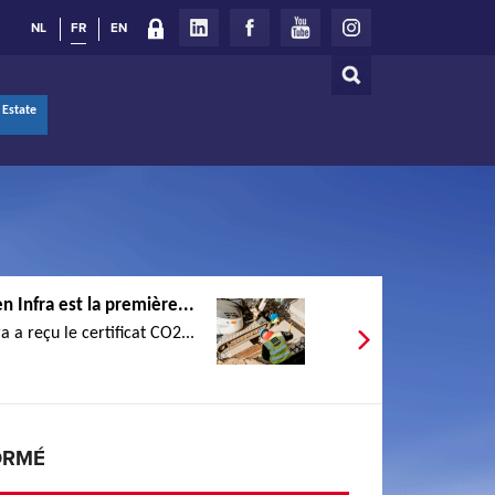
NL
FR
EN
Rechercher
Formulaire
 Estate
de
recherche
n Infra est la première...
 a reçu le certificat CO2...
ORMÉ