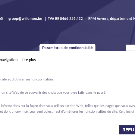
965
groep@willemen.be
TVA BE 0466.256.432
RPM Anvers, département M
Paramètres de confidentialité
 navigation.
Lire plus
ite et d'utiliser ses fonctionnalités.
 un site Web de se souvenir des choix que vous avez faits dans le passé.
formations sur la façon dont vous utilisez un site Web, telles que les pages que vous avez 
et donc anonymisé. Leur seul objectif est d'améliorer les fonctionnalités du site. Cela inclut 
ffres d'emploi
À propos de nous
Contact
Real Estate
REFU