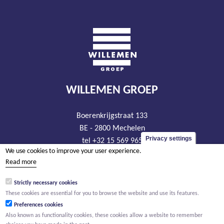
WILLEMEN GROEP
Boerenkrijgstraat 133
BE - 2800 Mechelen
Privacy settings
tel +32 15 569 965
We use cookies to improve your user experience.
groep@willemen.be
Read more
VAT BE 0466.256.432
Strictly necessary cookies
RLP Antwerp, department Mechelen
These cookies are essential for you to browse the website and use its features.
Preferences cookies
Also known as functionality cookies, these cookies allow a website to remember