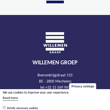
WILLEMEN GROEP
Boerenkrijgstraat 133
BE - 2800 Mechelen
Privacy settings
tel +32 15 569 965
We use cookies to improve your user experience.
groep@willemen.be
Read more
VAT BE 0466.256.432
Strictly necessary cookies
RLP Antwerp, department Mechelen