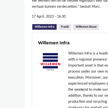
We wensen hen en de nieuwe eigenaars veel su
verhaal kunnen verderzetten.” besluit Marc.
17 April, 2023 - 16:30
(active tab)
Willemen Infra
Franki
Willemen Bouw
Willemen Infra
Willemen Infra is a lead
with a regional presence
important asset is that w
process under our own ma
execution. Moreover, our
experienced employees ar
the weekend to make sure
addition, thanks to our 
production and recycling 
producers for asphalt an