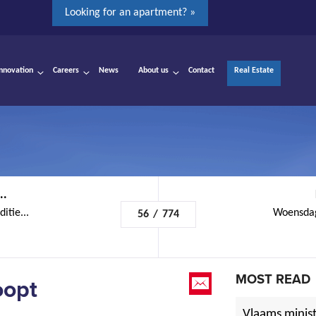
Looking for an apartment? »
Innovation
Careers
News
About us
Contact
Real Estate
..
itie...
Woensdag
56
/
774
MOST READ
oopt
Vlaams minist