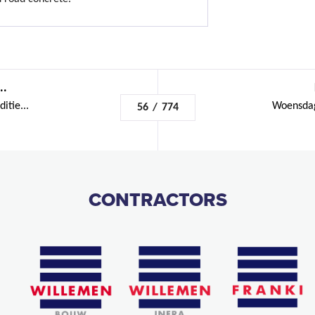
..
itie...
Woensdag
56
/
774
CONTRACTORS