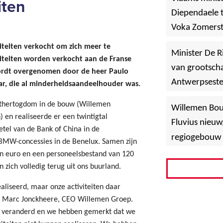
iten
Diependaele t
Voka Zomerst
werf in Asse
teiten verkocht om zich meer te
Minister De R
iteiten worden verkocht aan de Franse
van grootscha
wordt overgenomen door de heer Paulo
Antwerpsest
r, die al minderheidsaandeelhouder was.
»
Hoboken
oothertogdom in de bouw (Willemen
Willemen Bo
 en realiseerde er een twintigtal
Fluvius nieuw
etel van de Bank of China in de
regiogebouw 
BMW-concessies in de Benelux. Samen zijn
en euro en een personeelsbestand van 120
zich volledig terug uit ons buurland.
liseerd, maar onze activiteiten daar
egt Marc Jonckheere, CEO Willemen Groep.
rk veranderd en we hebben gemerkt dat we