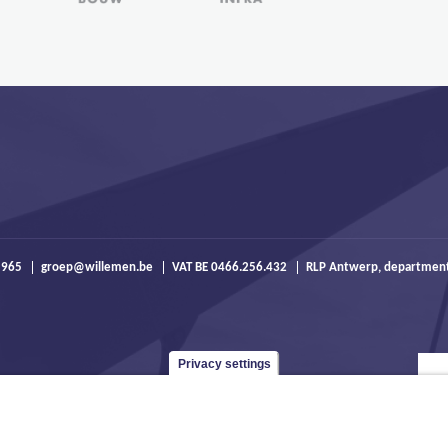
 965
groep@willemen.be
VAT BE 0466.256.432
RLP Antwerp, departmen
Privacy settings