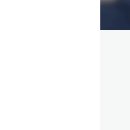
,
,
,
,