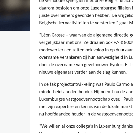
de verhoopte synergiên met onze Belgische activ
daarom besloten om onze Luxemburgse filialen te
juiste overnemers gevonden hebben. De vrijgek
Belgische kernactiviteiten te versterken.” gaat 
“Léon Grosse – waarvan de algemene directie geves
vergelijkbaar met ons. Ze draaien ook +/- € 8
medewerkers en zetten ook volop in op duurzaa
overname verankeren zij hun aanwezigheid in Lux
door de overname van gevelbouwer Kyotec. Er i
nieuwe eigenaars verder aan de slag kunnen.”
In de tak projectontwikkeling was Paulo Carmo al
minderheidsaandeelhouder. Hij neemt nu de aa
Luxemburgse vastgoedvennootschap over. “Paulo
met zijn expertise en kennis van de lokale markt
nu hoofdaandeelhouder in de vastgoedvennootsc
“We willen al onze collega’s in Luxemburg dank