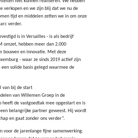
iteiten niet kunnen realiseren. We hebben
 verkopen en we zijn blij dat we nu de
omen tijd en middelen zetten we in om onze
Marc verder.
tigd is in Versailles - is als bedrijf
00M omzet, hebben meer dan 2.000
m bouwen en innovatie. Met deze
emburg - waar ze sinds 2019 actief zijn
s een solide basis gelegd waarmee de
 van bij de start
ndelen van Willemen Groep in de
 heeft de vastgoedtak mee opgestart en is
 een belangrijke partner geweest. Hij wordt
hap en gaat zonder ons verder”.
en voor de jarenlange fijne samenwerking.