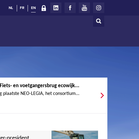
NL
FR
EN
Search
Search
form
Fiets- en voetgangersbrug ecowijk...
 plaatste NEO-LEGIA, het consortium...
er-president