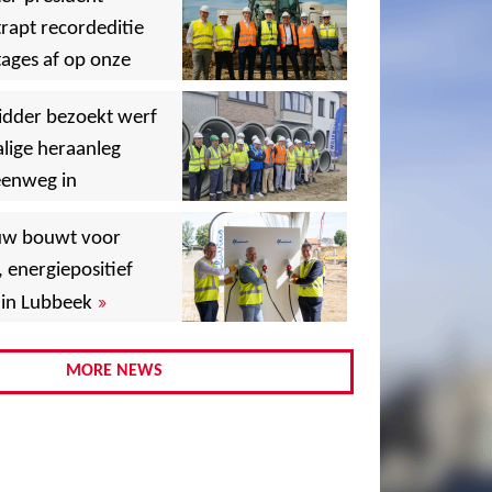
rapt recordeditie
ages af op onze
»
,
idder bezoekt werf
lige heraanleg
eenweg in
,
,
uw bouwt voor
, energiepositief
»
in Lubbeek
,
,
MORE NEWS
,
,