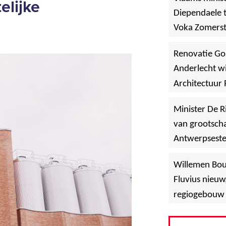
elijke
Diependaele t
Voka Zomerst
werf in Asse
Renovatie Go
Anderlecht wi
Architectuur 
Minister De R
van grootscha
Antwerpsest
»
Hoboken
Willemen Bo
Fluvius nieuw
regiogebouw 