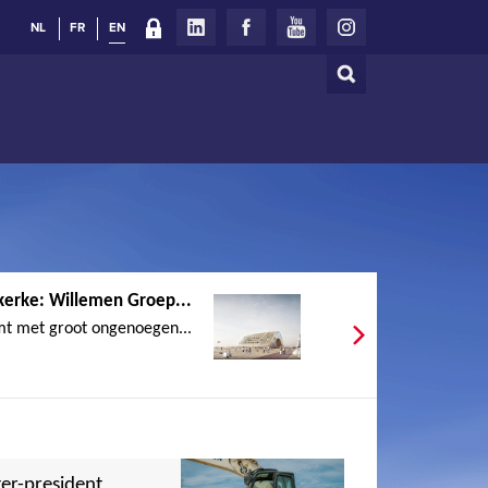
NL
FR
EN
Search
Search
form
kerke: Willemen Groep...
t met groot ongenoegen...
er-president