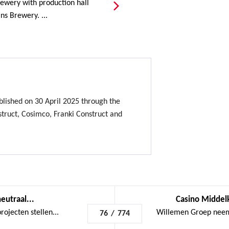
rewery with production hall
ns Brewery. ...
lished on 30 April 2025 through the
ruct, Cosimco, Franki Construct and
eutraal...
Casino Middel
jecten stellen...
Willemen Groep neem
76
/
774