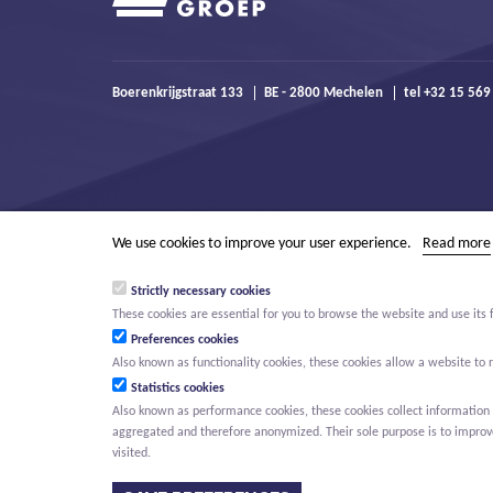
Boerenkrijgstraat 133
BE - 2800 Mechelen
tel +32 15 569
We use cookies to improve your user experience.
Read more
Strictly necessary cookies
These cookies are essential for you to browse the website and use its 
Preferences cookies
Also known as functionality cookies, these cookies allow a website t
Statistics cookies
Also known as performance cookies, these cookies collect information a
aggregated and therefore anonymized. Their sole purpose is to improve 
© Willemen Groep
Activities
Projects
Innovation
Careers
N
visited.
MAIN MENU