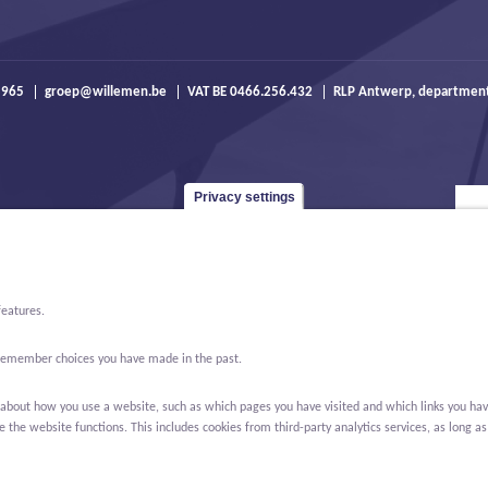
 965
groep@willemen.be
VAT BE 0466.256.432
RLP Antwerp, departmen
Privacy settings
features.
o remember choices you have made in the past.
bout how you use a website, such as which pages you have visited and which links you have cl
the website functions. This includes cookies from third-party analytics services, as long as
ews
About us
Contact
Real Estate