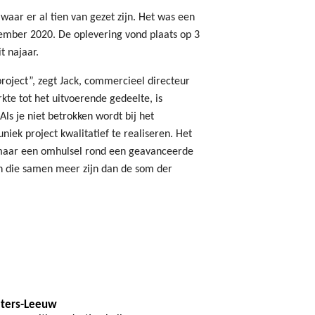
aar er al tien van gezet zijn. Het was een
ecember 2020. De oplevering vond plaats op 3
it najaar.
roject”, zegt Jack, commercieel directeur
kte tot het uitvoerende gedeelte, is
ls je niet betrokken wordt bij het
uniek project kwalitatief te realiseren. Het
zomaar een omhulsel rond een geavanceerde
n die samen meer zijn dan de som der
eters-Leeuw