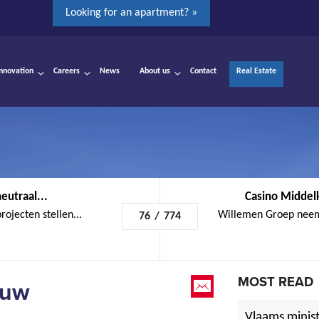
Looking for an apartment? »
Innovation
Careers
News
About us
Contact
Real Estate
eutraal...
Casino Middel
jecten stellen...
Willemen Groep neem
76
/
774
MOST READ
ouw
Vlaams minist