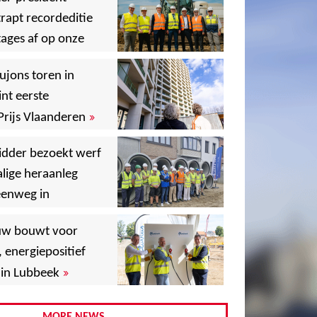
rapt recordeditie
ages af op onze
»
,
ujons toren in
nt eerste
»
Prijs Vlaanderen
,
idder bezoekt werf
lige heraanleg
,
,
eenweg in
,
uw bouwt voor
,
, energiepositief
»
in Lubbeek
,
,