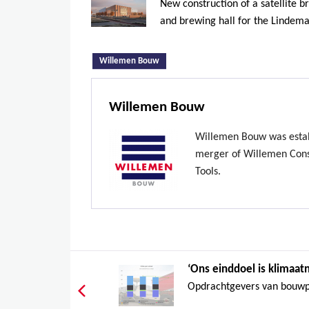
New construction of a satellite b
and brewing hall for the Lindema
(active tab)
Willemen Bouw
Willemen Bouw
Willemen Bouw was estab
merger of Willemen Const
Tools.
‘Ons einddoel is klimaatn
Opdrachtgevers van bouwpro