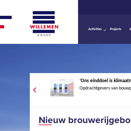
Activities
Projects
‘Ons einddoel is klimaatn
Opdrachtgevers van bouwpro
Nieuw brouwerijgeb