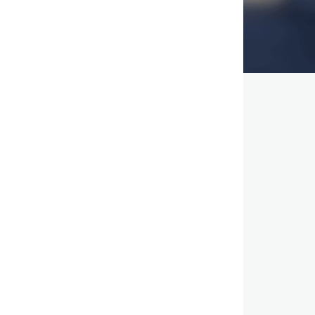
,
,
,
,