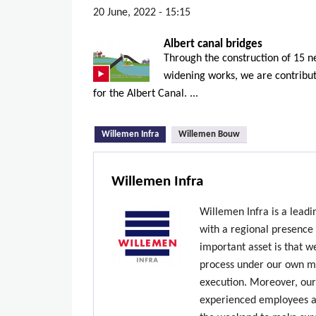
20 June, 2022 - 15:15
Albert canal bridges
Through the construction of 15 n
widening works, we are contribut
for the Albert Canal. ...
(active tab)
Willemen Infra
Willemen Bouw
Willemen Infra
Willemen Infra is a lead
with a regional presence
important asset is that w
process under our own ma
execution. Moreover, our
experienced employees ar