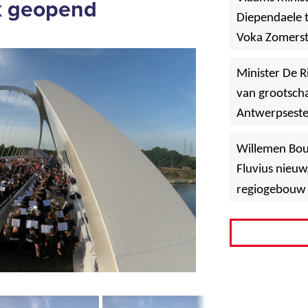
jk geopend
Diependaele t
Voka Zomerst
werf in Asse
Minister De R
van grootscha
Antwerpsest
»
Hoboken
Willemen Bo
Fluvius nieuw
regiogebouw 