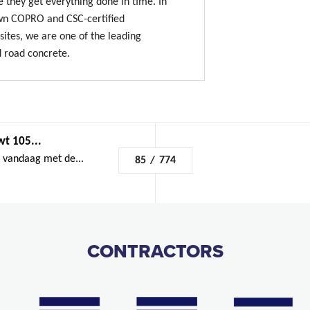
 they get everything done in time. In
own COPRO and CSC-certified
sites, we are one of the leading
d road concrete.
t 105...
 vandaag met de...
85
/
774
CONTRACTORS