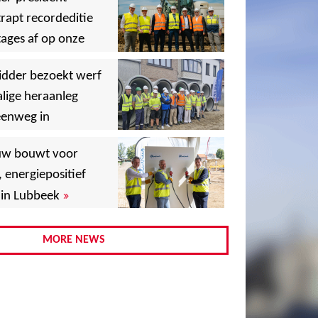
rapt recordeditie
ages af op onze
»
,
idder bezoekt werf
lige heraanleg
eenweg in
,
,
uw bouwt voor
, energiepositief
»
in Lubbeek
,
,
MORE NEWS
,
,