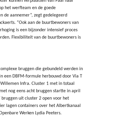
otter kunnen verplaatsen van Paal naar
s op het werfteam en de goede
n de aannemer”, zegt gedelegeerd
ckaerts. “Ook aan de buurtbewoners van
rhoging is een bijzonder intensief proces
den. Flexibiliteit van de buurtbewoners is
 complexe bruggen die gebundeld werden in
 in een DBFM-formule herbouwd door Via T
Willemen Infra. Cluster 1 met in totaal
met nog eens acht bruggen startte in april
7 bruggen uit cluster 2 open voor het
ier lagen containers over het Albertkanaal
n Openbare Werken Lydia Peeters.