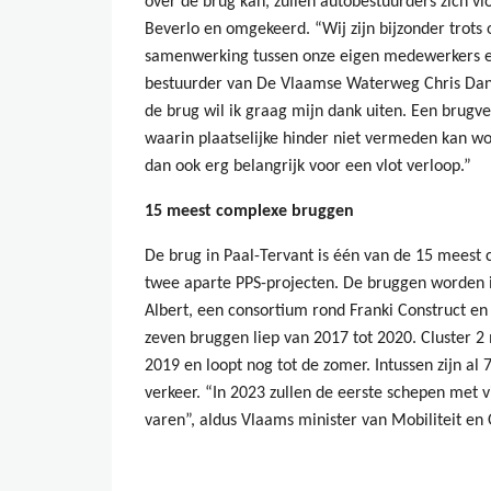
over de brug kan, zullen autobestuurders zich vl
Beverlo en omgekeerd. “Wij zijn bijzonder trot
samenwerking tussen onze eigen medewerkers e
bestuurder van De Vlaamse Waterweg Chris Dan
de brug wil ik graag mijn dank uiten. Een brugve
waarin plaatselijke hinder niet vermeden kan wor
dan ook erg belangrijk voor een vlot verloop.”
15 meest complexe bruggen
De brug in Paal-Tervant is één van de 15 meest
twee aparte PPS-projecten. De bruggen worden
Albert, een consortium rond Franki Construct en 
zeven bruggen liep van 2017 tot 2020. Cluster 2 
2019 en loopt nog tot de zomer. Intussen zijn al 
verkeer. “In 2023 zullen de eerste schepen met v
varen”, aldus Vlaams minister van Mobiliteit e