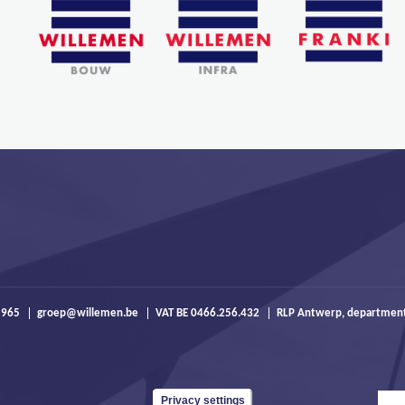
 965
groep@willemen.be
VAT BE 0466.256.432
RLP Antwerp, departmen
Privacy settings