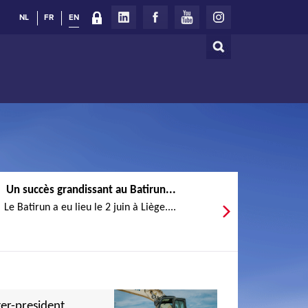
NL
FR
EN
Search
Search
form
Un succès grandissant au Batirun...
Le Batirun a eu lieu le 2 juin à Liège....
er-president