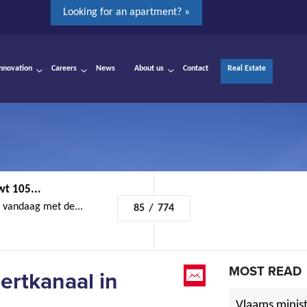
Looking for an apartment? »
Innovation
Careers
News
About us
Contact
Real Estate
t 105...
 vandaag met de...
85
/
774
MOST READ
ertkanaal in
Vlaams minist