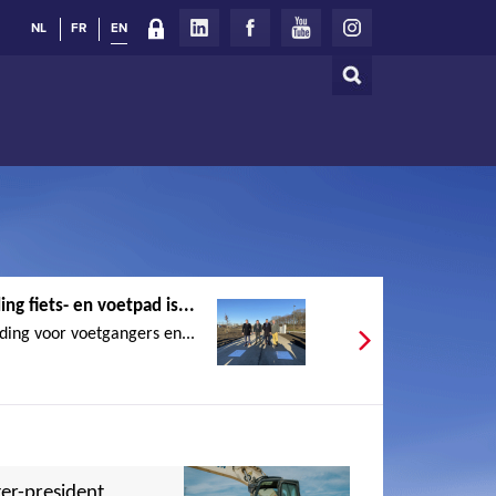
NL
FR
EN
Search
Search
form
ng fiets- en voetpad is...
ding voor voetgangers en...
er-president