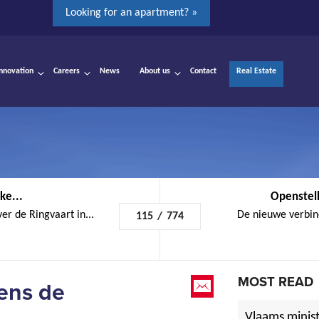
Looking for an apartment? »
Innovation
Careers
News
About us
Contact
Real Estate
ke...
Openstelli
r de Ringvaart in...
De nieuwe verbin
115
/
774
MOST READ
dens de
Vlaams minist