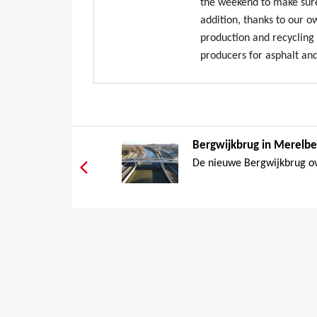
the weekend to make sure
addition, thanks to our 
production and recycling 
producers for asphalt an
Bergwijkbrug in Merelbe
De nieuwe Bergwijkbrug ove