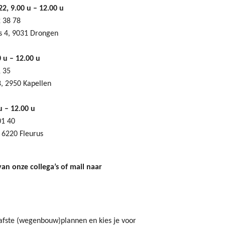
2, 9.00 u – 12.00 u
 38 78
s 4, 9031 Drongen
 u – 12.00 u
1 35
8, 2950 Kapellen
u – 12.00 u
01 40
 6220 Fleurus
n onze collega’s of mail naar
afste (wegenbouw)plannen en kies je voor