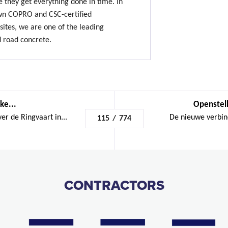
 they get everything done in time. In
own COPRO and CSC-certified
sites, we are one of the leading
d road concrete.
ke...
Openstelli
r de Ringvaart in...
De nieuwe verbin
115
/
774
CONTRACTORS