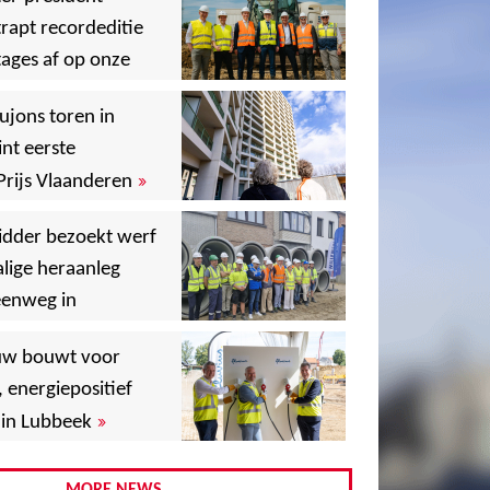
rapt recordeditie
ages af op onze
»
,
ujons toren in
nt eerste
»
Prijs Vlaanderen
,
idder bezoekt werf
lige heraanleg
,
,
eenweg in
,
uw bouwt voor
,
, energiepositief
»
in Lubbeek
,
,