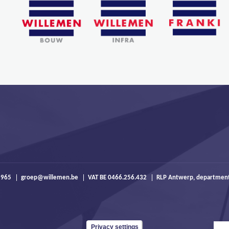
 965
groep@willemen.be
VAT BE 0466.256.432
RLP Antwerp, departmen
Privacy settings