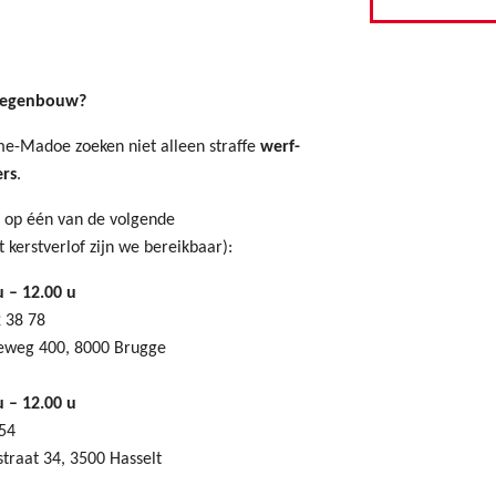
 wegenbouw?
-Madoe zoeken niet alleen straffe
werf-
rs
.
 op één van de volgende
t kerstverlof zijn we bereikbaar):
u – 12.00 u
 38 78
keweg 400, 8000 Brugge
u – 12.00 u
 54
traat 34, 3500 Hasselt