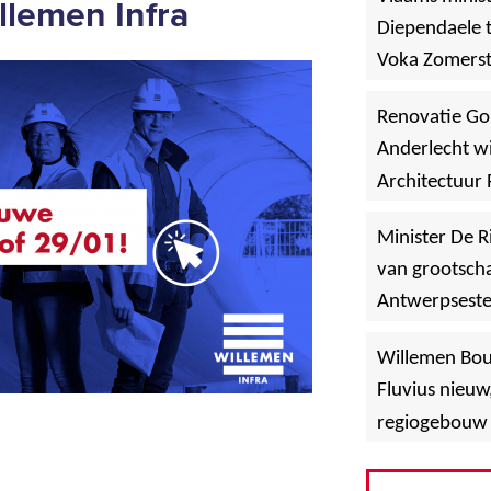
llemen Infra
Diependaele t
Voka Zomerst
werf in Asse
Renovatie Go
Anderlecht wi
Architectuur 
Minister De R
van grootscha
Antwerpsest
»
Hoboken
Willemen Bo
Fluvius nieuw
regiogebouw 