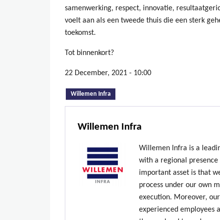
samenwerking, respect, innovatie, resultaatger
voelt aan als een tweede thuis die een sterk geh
toekomst.
Tot binnenkort?
22 December, 2021 - 10:00
(active tab)
Willemen Infra
Willemen Infra
Willemen Infra is a lead
with a regional presence
important asset is that w
process under our own ma
execution. Moreover, our
experienced employees ar