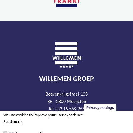
WILLEMEN GROEP
Boerenkrijgstraat 133
BE - 2800 Mechelen
Privacy settings
tel +32 15 569 965
We use cookies to improve your user experience.
groep@willemen.be
Read more
VAT BE 0466.256.432