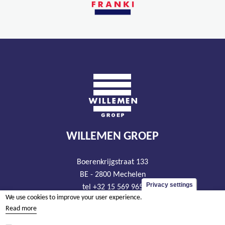
WILLEMEN GROEP
Boerenkrijgstraat 133
BE - 2800 Mechelen
Privacy settings
tel +32 15 569 965
We use cookies to improve your user experience.
groep@willemen.be
Read more
VAT BE 0466.256.432