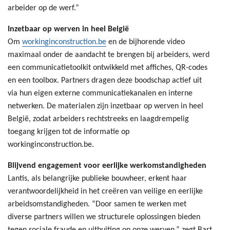
arbeider op de werf.”
Inzetbaar op werven in heel België
Om
workinginconstruction.be
en de bijhorende video
maximaal onder de aandacht te brengen bij arbeiders, werd
een communicatietoolkit ontwikkeld met affiches, QR-codes
en een toolbox. Partners dragen deze boodschap actief uit
via hun eigen externe communicatiekanalen en interne
netwerken. De materialen zijn inzetbaar op werven in heel
België, zodat arbeiders rechtstreeks en laagdrempelig
toegang krijgen tot de informatie op
workinginconstruction.be.
Blijvend engagement voor eerlijke werkomstandigheden
Lantis, als belangrijke publieke bouwheer, erkent haar
verantwoordelijkheid in het creëren van veilige en eerlijke
arbeidsomstandigheden. “Door samen te werken met
diverse partners willen we structurele oplossingen bieden
tegen sociale fraude en uitbuiting op onze werven,” zegt Bart