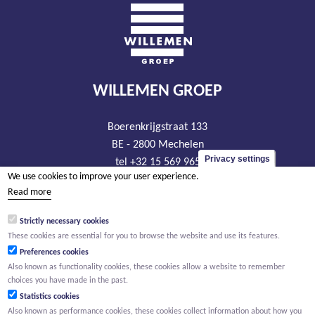
WILLEMEN GROEP
Boerenkrijgstraat 133
BE - 2800 Mechelen
Privacy settings
tel +32 15 569 965
We use cookies to improve your user experience.
groep@willemen.be
Read more
VAT BE 0466.256.432
Strictly necessary cookies
RLP Antwerp, department Mechelen
These cookies are essential for you to browse the website and use its features.
Preferences cookies
Also known as functionality cookies, these cookies allow a website to remember
choices you have made in the past.
Statistics cookies
Also known as performance cookies, these cookies collect information about how you