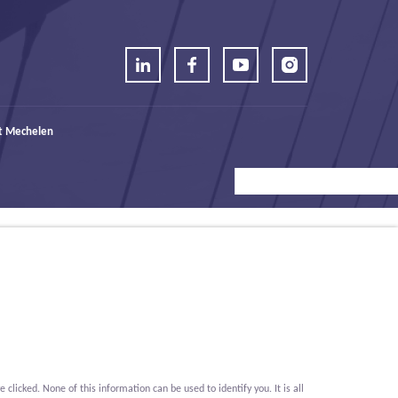
t Mechelen
icked. None of this information can be used to identify you. It is all