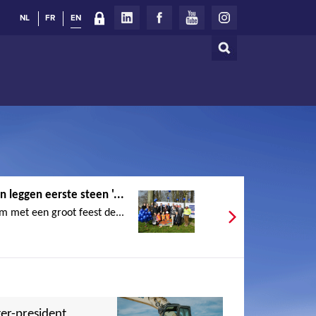
NL
FR
EN
Search
Search
form
n leggen eerste steen '...
m met een groot feest de...
er-president