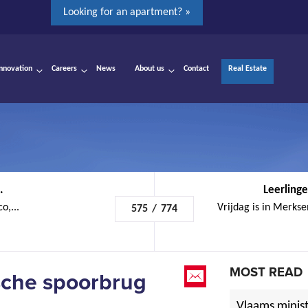
Looking for an apartment? »
Innovation
Careers
News
About us
Contact
Real Estate
.
Leerlinge
o,...
Vrijdag is in Merkse
575
/
774
MOST READ
sche spoorbrug
Vlaams minist