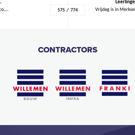
.
Leerlinge
o,...
Vrijdag is in Merkse
575
/
774
CONTRACTORS