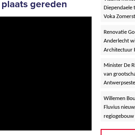
 plaats gereden
Diependaele t
Voka Zomerst
werf in Asse
Renovatie Go
Anderlecht wi
Architectuur 
Minister De R
van grootscha
Antwerpsest
»
Hoboken
Willemen Bo
Fluvius nieuw
regiogebouw 