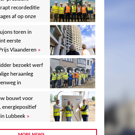
rapt recordeditie
ages af op onze
»
,
ujons toren in
nt eerste
»
Prijs Vlaanderen
,
idder bezoekt werf
lige heraanleg
,
,
eenweg in
,
uw bouwt voor
,
, energiepositief
»
in Lubbeek
,
,