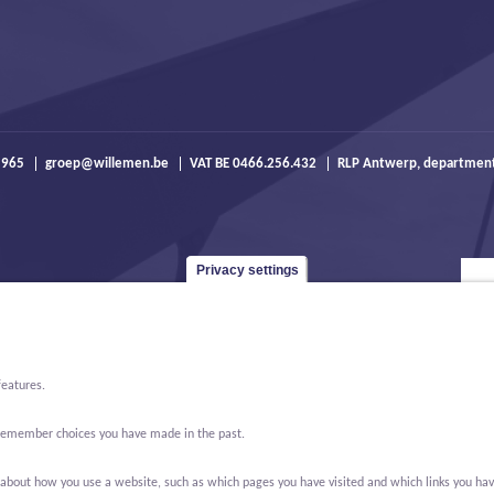
 965
groep@willemen.be
VAT BE 0466.256.432
RLP Antwerp, departmen
Privacy settings
features.
o remember choices you have made in the past.
bout how you use a website, such as which pages you have visited and which links you have cl