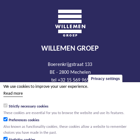
WILLEMEN GROEP
Boerenkrijgstraat 133
BE - 2800 Mechelen
Privacy settings
tel +32 15 569 965
We use cookies to improve your user experience.
groep@willemen.be
Read more
VAT BE 0466.256.432
Strictly necessary cookies
RLP Antwerp, department Mechelen
These cookies are essential for you to browse the website and use its features.
Preferences cookies
Also known as functionality cookies, these cookies allow a website to remember
choices you have made in the past.