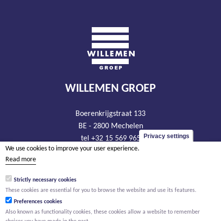
WILLEMEN GROEP
Boerenkrijgstraat 133
BE - 2800 Mechelen
Privacy settings
tel +32 15 569 965
We use cookies to improve your user experience.
groep@willemen.be
Read more
VAT BE 0466.256.432
Strictly necessary cookies
RLP Antwerp, department Mechelen
These cookies are essential for you to browse the website and use its features.
Preferences cookies
Also known as functionality cookies, these cookies allow a website to remember