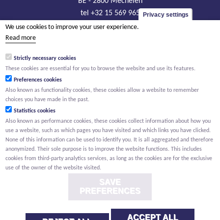
BE - 2800 Mechelen
tel +32 15 569 965
Privacy settings
groep@willemen.be
We use cookies to improve your user experience.
Read more
VAT BE 0466.256.432
RLP Antwerp, department Mechelen
Strictly necessary cookies
These cookies are essential for you to browse the website and use its features.
Preferences cookies
Also known as functionality cookies, these cookies allow a website to remember
choices you have made in the past.
Statistics cookies
Also known as performance cookies, these cookies collect information about how you
use a website, such as which pages you have visited and which links you have clicked.
None of this information can be used to identify you. It is all aggregated and therefore
anonymized. Their sole purpose is to improve the website functions. This includes
cookies from third-party analytics services, as long as the cookies are for the exclusive
use of the owner of the website visited.
SAVE
PREFERENCES
ACCEPT ALL
Conditions
Privacy
Cookies
Whistleblower report