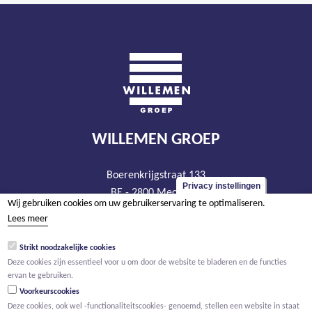
WILLEMEN GROEP
Boerenkrijgstraat 133
Privacy instellingen
BE - 2800 Mechelen
Wij gebruiken cookies om uw gebruikerservaring te optimaliseren.
tel +32 15 569 965
Lees meer
groep@willemen.be
Strikt noodzakelijke cookies
BTW BE 0466.256.432
Deze cookies zijn essentieel voor u om door de website te bladeren en de functies
RPR Antwerpen, afdeling Mechelen
ervan te gebruiken.
Voorkeurscookies
Deze cookies, ook wel -functionaliteitscookies- genoemd, stellen een website in staat