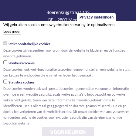
Boerenkrijgstraat 133
Privacy instellingen
BE - 2800 Mechelen
Wij gebruiken cookies om uw gebruikerservaring te optimaliseren.
tel +32 15 569 965
Lees meer
groep@willemen.be
Strikt noodzakelijke cookies
BTW BE 0466.256.432
Deze cookies zijn essentieel voor u om door de website te bladeren en de functies
RPR Antwerpen, afdeling Mechelen
ervan te gebruiken.
Voorkeurscookies
Deze cookies, ook wel -functionaliteitscookies- genoemd, stellen een website in staat
om keuzes te onthouden die u in het verleden hebt gemaakt.
Statistics cookies
Deze cookies worden ook wel -prestatiecookies- genoemd en verzamelen informatie
over hoe u een website gebruikt, zoals welke pagina's u hebt bezocht en op welke
links u hebt geklikt. Geen van deze informatie kan worden gebruikt om u te
identificeren. Het is allemaal geaggregeerd en daarom geanonimiseerd. Hun enige
doel is het verbeteren van de websitefuncties. Dit omvat cookies van analyseservices
van derden, zolang de cookies voor exclusief gebruik zijn van de eigenaar van de
bezochte website.
VOORKEUREN