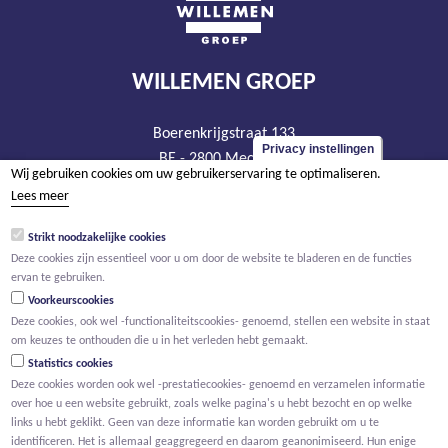
WILLEMEN GROEP
Boerenkrijgstraat 133
Privacy instellingen
BE - 2800 Mechelen
Wij gebruiken cookies om uw gebruikerservaring te optimaliseren.
tel +32 15 569 965
Lees meer
groep@willemen.be
Strikt noodzakelijke cookies
BTW BE 0466.256.432
Deze cookies zijn essentieel voor u om door de website te bladeren en de functies
RPR Antwerpen, afdeling Mechelen
ervan te gebruiken.
Voorkeurscookies
Deze cookies, ook wel -functionaliteitscookies- genoemd, stellen een website in staat
om keuzes te onthouden die u in het verleden hebt gemaakt.
Statistics cookies
Deze cookies worden ook wel -prestatiecookies- genoemd en verzamelen informatie
over hoe u een website gebruikt, zoals welke pagina's u hebt bezocht en op welke
links u hebt geklikt. Geen van deze informatie kan worden gebruikt om u te
identificeren. Het is allemaal geaggregeerd en daarom geanonimiseerd. Hun enige