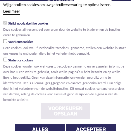
BE - 2800 Mechelen
Wij gebruiken cookies om uw gebruikerservaring te optimaliseren.
tel +32 15 569 965
Lees meer
groep@willemen.be
Strikt noodzakelijke cookies
BTW BE 0466.256.432
Deze cookies zijn essentieel voor u om door de website te bladeren en de functies
RPR Antwerpen, afdeling Mechelen
ervan te gebruiken.
Voorkeurscookies
Deze cookies, ook wel -functionaliteitscookies- genoemd, stellen een website in staat
om keuzes te onthouden die u in het verleden hebt gemaakt.
Statistics cookies
Deze cookies worden ook wel -prestatiecookies- genoemd en verzamelen informatie
over hoe u een website gebruikt, zoals welke pagina's u hebt bezocht en op welke
links u hebt geklikt. Geen van deze informatie kan worden gebruikt om u te
identificeren. Het is allemaal geaggregeerd en daarom geanonimiseerd. Hun enige
doel is het verbeteren van de websitefuncties. Dit omvat cookies van analyseservices
van derden, zolang de cookies voor exclusief gebruik zijn van de eigenaar van de
bezochte website.
VOORKEUREN
OPSLAAN
ALLES
ACCEPTEER
Voorwaarden
Privacy
Cookies
Melding klokkenluider