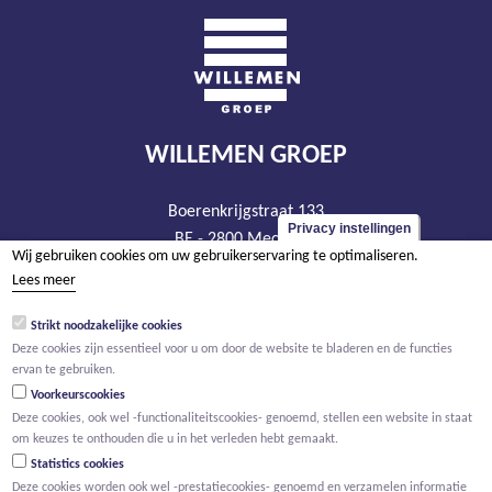
WILLEMEN GROEP
Boerenkrijgstraat 133
Privacy instellingen
BE - 2800 Mechelen
Wij gebruiken cookies om uw gebruikerservaring te optimaliseren.
tel +32 15 569 965
Lees meer
groep@willemen.be
Strikt noodzakelijke cookies
BTW BE 0466.256.432
Deze cookies zijn essentieel voor u om door de website te bladeren en de functies
RPR Antwerpen, afdeling Mechelen
ervan te gebruiken.
Voorkeurscookies
Deze cookies, ook wel -functionaliteitscookies- genoemd, stellen een website in staat
om keuzes te onthouden die u in het verleden hebt gemaakt.
Statistics cookies
Deze cookies worden ook wel -prestatiecookies- genoemd en verzamelen informatie