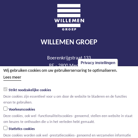
WILLEMEN GROEP
Boerenkrijgstraat 133
Privacy instellingen
BE - 2800 Mechelen
Wij gebruiken cookies om uw gebruikerservaring te optimaliseren.
tel +32 15 569 965
Lees meer
groep@willemen.be
Strikt noodzakelijke cookies
BTW BE 0466.256.432
Deze cookies zijn essentieel voor u om door de website te bladeren en de functies
RPR Antwerpen, afdeling Mechelen
ervan te gebruiken.
Voorkeurscookies
Deze cookies, ook wel -functionaliteitscookies- genoemd, stellen een website in staat
om keuzes te onthouden die u in het verleden hebt gemaakt.
Statistics cookies
Deze cookies worden ook wel -prestatiecookies- genoemd en verzamelen informatie