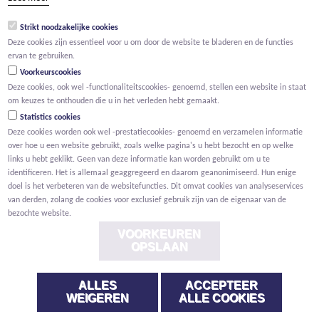
groep@willemen.be
Strikt noodzakelijke cookies
BTW BE 0466.256.432
Deze cookies zijn essentieel voor u om door de website te bladeren en de functies
RPR Antwerpen, afdeling Mechelen
ervan te gebruiken.
Voorkeurscookies
Deze cookies, ook wel -functionaliteitscookies- genoemd, stellen een website in staat
om keuzes te onthouden die u in het verleden hebt gemaakt.
Statistics cookies
Deze cookies worden ook wel -prestatiecookies- genoemd en verzamelen informatie
over hoe u een website gebruikt, zoals welke pagina's u hebt bezocht en op welke
links u hebt geklikt. Geen van deze informatie kan worden gebruikt om u te
identificeren. Het is allemaal geaggregeerd en daarom geanonimiseerd. Hun enige
doel is het verbeteren van de websitefuncties. Dit omvat cookies van analyseservices
van derden, zolang de cookies voor exclusief gebruik zijn van de eigenaar van de
bezochte website.
VOORKEUREN
OPSLAAN
ALLES
ACCEPTEER
Voorwaarden
Privacy
Cookies
Melding klokkenluider
WEIGEREN
ALLE COOKIES