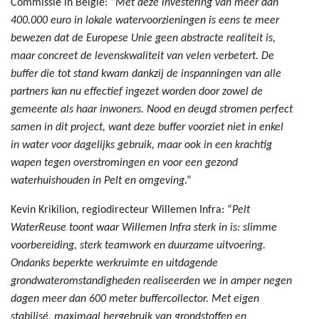
Commissie in België: “
Met deze investering van meer dan
400.000 euro in lokale watervoorzieningen is eens te meer
bewezen dat de Europese Unie geen abstracte realiteit is,
maar concreet de levenskwaliteit van velen verbetert. De
buffer die tot stand kwam dankzij de inspanningen van alle
partners kan nu effectief ingezet worden door zowel de
gemeente als haar inwoners. Nood en deugd stromen perfect
samen in dit project, want deze buffer voorziet niet in enkel
in water voor dagelijks gebruik, maar ook in een krachtig
wapen tegen overstromingen en voor een gezond
waterhuishouden in Pelt en omgeving
.”
Kevin Krikilion, regiodirecteur Willemen Infra: “
Pelt
WaterReuse toont waar Willemen Infra sterk in is: slimme
voorbereiding, sterk teamwork en duurzame uitvoering.
Ondanks beperkte werkruimte en uitdagende
grondwateromstandigheden realiseerden we in amper negen
dagen meer dan 600 meter buffercollector. Met eigen
stabilisé, maximaal hergebruik van grondstoffen en