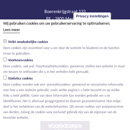
Boerenkrijgstraat 133
Privacy instellingen
BE - 2800 Mechelen
Wij gebruiken cookies om uw gebruikerservaring te optimaliseren.
tel +32 15 569 965
Lees meer
groep@willemen.be
Strikt noodzakelijke cookies
BTW BE 0466.256.432
Deze cookies zijn essentieel voor u om door de website te bladeren en de functies
RPR Antwerpen, afdeling Mechelen
ervan te gebruiken.
Voorkeurscookies
Deze cookies, ook wel -functionaliteitscookies- genoemd, stellen een website in staat
om keuzes te onthouden die u in het verleden hebt gemaakt.
Statistics cookies
Deze cookies worden ook wel -prestatiecookies- genoemd en verzamelen informatie
over hoe u een website gebruikt, zoals welke pagina's u hebt bezocht en op welke
links u hebt geklikt. Geen van deze informatie kan worden gebruikt om u te
identificeren. Het is allemaal geaggregeerd en daarom geanonimiseerd. Hun enige
doel is het verbeteren van de websitefuncties. Dit omvat cookies van analyseservices
van derden, zolang de cookies voor exclusief gebruik zijn van de eigenaar van de
bezochte website.
VOORKEUREN