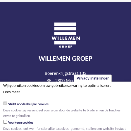
WILLEMEN GROEP
Boerenkrijgstraat 133
Privacy instellingen
BE - 2800 Mechelen
Wij gebruiken cookies om uw gebruikerservaring te optimaliseren.
tel +32 15 569 965
Lees meer
groep@willemen.be
Strikt noodzakelijke cookies
BTW BE 0466.256.432
Deze cookies zijn essentieel voor u om door de website te bladeren en de functies
RPR Antwerpen, afdeling Mechelen
ervan te gebruiken.
Voorkeurscookies
Deze cookies, ook wel -functionaliteitscookies- genoemd, stellen een website in staat