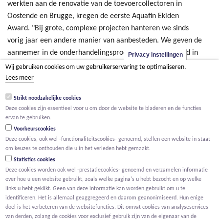
werkten aan de renovatie van de toevoercollectoren in
Oostende en Brugge, kregen de eerste Aquafin Ekiden
Award. "Bij grote, complexe projecten hanteren we sinds
vorig jaar een andere manier van aanbesteden. We geven de
aannemer in de onderhandelingsprocedure meer vrijheid in
Privacy instellingen
het aanbrengen van innovatieve ideeën, en het bepalen van
Wij gebruiken cookies om uw gebruikerservaring te optimaliseren.
de aanpak. Op die manier evolueren we naar een model dat
Lees meer
gebaseerd is op wederzijds vertrouwen, en laten we kansen
Strikt noodzakelijke cookies
niet onbenut. Het projectteam van de renovatieprojecten
Deze cookies zijn essentieel voor u om door de website te bladeren en de functies
van de toevoercollectoren RWZI Oostende en RWZI Brugge
ervan te gebruiken.
bewees dat anders aanbesteden in de praktijk werkt" zegt
Voorkeurscookies
Aquafin. Voor deze projecten werkten Kumpen en Willemen
Deze cookies, ook wel -functionaliteitscookies- genoemd, stellen een website in staat
om keuzes te onthouden die u in het verleden hebt gemaakt.
Infra, samen met studiebureau Sweco, studiebureau
Statistics cookies
Jonckheere en veiligheidscoördinatoren Stefaan De Vroe en
Deze cookies worden ook wel -prestatiecookies- genoemd en verzamelen informatie
Kristof Verhaeghe.
over hoe u een website gebruikt, zoals welke pagina's u hebt bezocht en op welke
links u hebt geklikt. Geen van deze informatie kan worden gebruikt om u te
Stijgende investeringsportefeuille
identificeren. Het is allemaal geaggregeerd en daarom geanonimiseerd. Hun enige
Dit jaar stelde Aquafin ook een gezamenlijk plan met de
doel is het verbeteren van de websitefuncties. Dit omvat cookies van analyseservices
van derden, zolang de cookies voor exclusief gebruik zijn van de eigenaar van de