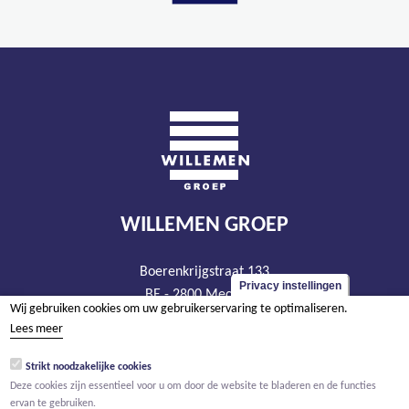
WILLEMEN GROEP
Boerenkrijgstraat 133
Privacy instellingen
BE - 2800 Mechelen
Wij gebruiken cookies om uw gebruikerservaring te optimaliseren.
tel +32 15 569 965
Lees meer
groep@willemen.be
Strikt noodzakelijke cookies
BTW BE 0466.256.432
Deze cookies zijn essentieel voor u om door de website te bladeren en de functies
RPR Antwerpen, afdeling Mechelen
ervan te gebruiken.