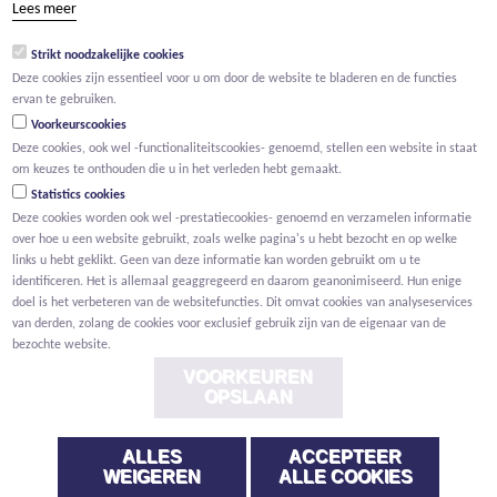
Lees meer
groep@willemen.be
Strikt noodzakelijke cookies
BTW BE 0466.256.432
Deze cookies zijn essentieel voor u om door de website te bladeren en de functies
RPR Antwerpen, afdeling Mechelen
ervan te gebruiken.
Voorkeurscookies
Deze cookies, ook wel -functionaliteitscookies- genoemd, stellen een website in staat
om keuzes te onthouden die u in het verleden hebt gemaakt.
Statistics cookies
Deze cookies worden ook wel -prestatiecookies- genoemd en verzamelen informatie
over hoe u een website gebruikt, zoals welke pagina's u hebt bezocht en op welke
links u hebt geklikt. Geen van deze informatie kan worden gebruikt om u te
identificeren. Het is allemaal geaggregeerd en daarom geanonimiseerd. Hun enige
doel is het verbeteren van de websitefuncties. Dit omvat cookies van analyseservices
van derden, zolang de cookies voor exclusief gebruik zijn van de eigenaar van de
bezochte website.
VOORKEUREN
OPSLAAN
ALLES
ACCEPTEER
Voorwaarden
Privacy
Cookies
Melding klokkenluider
WEIGEREN
ALLE COOKIES