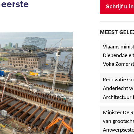
 eerste
Schrijf u 
MEEST GELE
Vlaams minist
Diependaele t
Voka Zomerst
werf in Asse
Renovatie Go
Anderlecht wi
Architectuur 
Minister De R
van grootscha
Antwerpsest