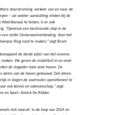
ottere doorstroming: verkeer van en naar de
en – zal sneller aansluiting vinden bij de
Albertkanaal te leiden, is er ook
ing.
"Opnieuw een beslissende stap in de
n een vlotte Oosterweelverbinding. Voor het
Antwerpse Ring rond te maken,"
zegt Bram
lknooppunt de derde pijler van het enorme
 maken. We geven de mobiliteit in en rond
terken de slagader naar onze haven. De
en delen van de haven gebouwd. Dat alleen
elijk in slagen de vaarroutes operationeel te
maar ook kennis en vakmanschap,"
zegt
s en Sport, Annick De Ridder.
nnels vlot vooruit. In de loop van 2024 en