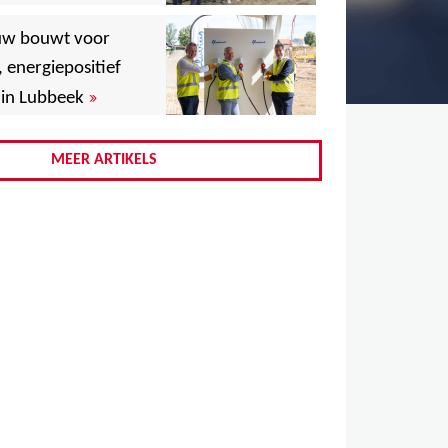
,
uw bouwt voor
,
, energiepositief
»
in Lubbeek
,
,
MEER ARTIKELS
,
,
,
,
,