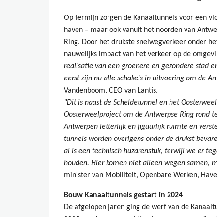
Op termijn zorgen de Kanaaltunnels voor een vl
haven – maar ook vanuit het noorden van Antwerp
Ring. Door het drukste snelwegverkeer onder het 
nauwelijks impact van het verkeer op de omgev
realisatie van een groenere en gezondere stad e
eerst zijn nu alle schakels in uitvoering om de 
Vandenboom, CEO van Lantis.
"Dit is naast de Scheldetunnel en het Oosterwee
Oosterweelproject om de Antwerpse Ring rond te
Antwerpen letterlijk en figuurlijk ruimte en vers
tunnels worden overigens onder de drukst bevar
al is een technisch huzarenstuk, terwijl we er teg
houden. Hier komen niet alleen wegen samen, 
minister van Mobiliteit, Openbare Werken, Haven
Bouw Kanaaltunnels gestart in 2024
De afgelopen jaren ging de werf van de Kanaaltu