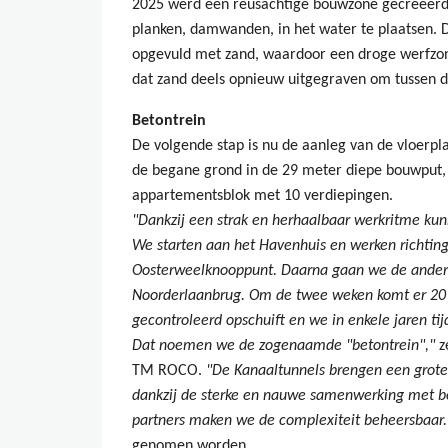
2025 werd een reusachtige bouwzone gecreëerd i
planken, damwanden, in het water te plaatsen.
opgevuld met zand, waardoor een droge werfzone
dat zand deels opnieuw uitgegraven om tussen
Betontrein
De volgende stap is nu de aanleg van de vloerp
de begane grond in de 29 meter diepe bouwput,
appartementsblok met 10 verdiepingen.
"Dankzij een strak en herhaalbaar werkritme ku
We starten aan het Havenhuis en werken richtin
Oosterweelknooppunt. Daarna gaan we de andere 
Noorderlaanbrug. Om de twee weken komt er 20 
gecontroleerd opschuift en we in enkele jaren tij
Dat noemen we de zogenaamde "betontrein","
z
TM ROCO.
"De Kanaaltunnels brengen een grote
dankzij de sterke en nauwe samenwerking met b
partners maken we de complexiteit beheersbaar
genomen worden.