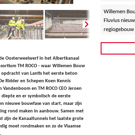
»
Hoboken
Willemen Bo
Fluvius nieuw
regiogebouw 
de Oosterweelwerf in het Albertkanaal
onsortium TM ROCO - waar Willemen Bouw
n opdracht van Lantis het eerste beton
 De Ridder en Schepen Koen Kennis
ram Vandenboom en TM ROCO CEO Jeroen
 diepte en er symbolisch de eerste
een nieuwe bouwfase van start, maar zijn
e Ring rond maken in aanbouw. Samen met
zijn de Kanaaltunnels het laatste grote
ledig moet rondmaken en zo de Vlaamse
.