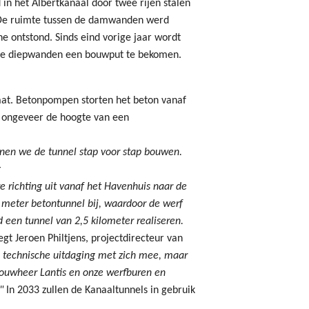
n het Albertkanaal door twee rijen stalen
 De ruimte tussen de damwanden werd
 ontstond. Sinds eind vorige jaar wordt
 de diepwanden een bouwput te bekomen.
laat. Betonpompen storten het beton vanaf
 ongeveer de hoogte van een
nnen we de tunnel stap voor stap bouwen.
g
richting uit vanaf het Havenhuis naar de
meter betontunnel bij, waardoor de werf
d een tunnel van 2,5 kilometer realiseren.
egt Jeroen Philtjens, projectdirecteur van
 technische uitdaging met zich mee, maar
ouwheer Lantis en onze werfburen en
."
In 2033 zullen de Kanaaltunnels in gebruik