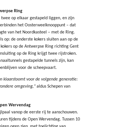
werpse Ring
 twee op elkaar gestapeld liggen, en zijn
verbinden het Oosterweelknooppunt – dat
ogte van het Noordkasteel – met de Ring.
s op: de onderste kokers sluiten aan op de
 kokers op de Antwerpse Ring richting Gent
nsluiting op de Ring krijgt twee rijstroken.
naaltunnels gestapelde tunnels zijn, kan
enblijven voor de scheepvaart.
en klaarstoomt voor de volgende generatie:
gezondere omgeving,"
aldus Schepen van
 Open Wervendag
jlpaal vanop de eerste rij te aanschouwen.
uren tijdens de Open Wervendag. Tussen 10
igen ogen zien, met toelichting van