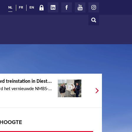
NL
FR
EN
Zoeken
Zoekveld
d treinstation in Diest...
d het vernieuwde NMBS-...
E HOOGTE