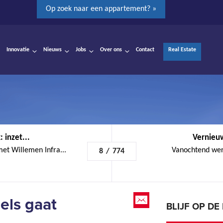
Op zoek naar een appartement? »
Innovatie
Nieuws
Jobs
Over ons
Contact
Real Estate
 inzet...
Vernieuw
et Willemen Infra...
Vanochtend wer
8
/
774
els gaat
BLIJF OP D