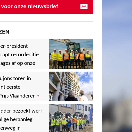
in voor onze nieuwsbrief
ZEN
er-president
rapt recordeditie
ages af op onze
»
,
ujons toren in
nt eerste
»
Prijs Vlaanderen
,
idder bezoekt werf
lige heraanleg
,
,
eenweg in