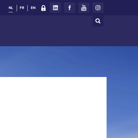
NL
FR
EN
Zoeken
Zoekveld