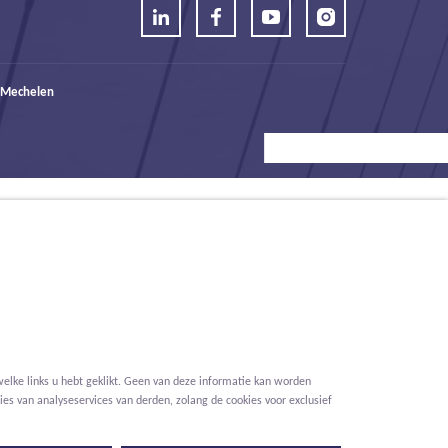
 Mechelen
elke links u hebt geklikt. Geen van deze informatie kan worden
es van analyseservices van derden, zolang de cookies voor exclusief
Voorwaarden
Privacy
Cookies
Melding klokkenluider