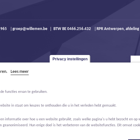
9 965
groep@willemen.be
BTW BE 0466.256.432
RPR Antwerpen, afdeling
Privacy instellingen
eren.
Lees meer
de functies ervan te gebruiken.
website in staat om keuzes te onthouden die u in het verleden hebt gemaakt.
 informatie over hoe u een website gebruikt, zoals welke pagina's u hebt bezocht en op w
m geanonimiseerd. Hun enige doel is het verbeteren van de websitefuncties. Dit omvat cooki
Jobs
Over ons
Contact
Real Estate