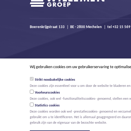
Boerenkrijgstraat 133
BE - 2800 Mechelen
tel +32 15 56
Wij gebruiken cookies om uw gebruikerservaring te optimalis
Strikt noodzakelijke cookies
Deze cookies zijn essentieel voor u om door de website te bladeren en 
Voorkeurscookies
Deze cookies, ook wel -functionaliteitscookies- genoemd, stellen een 
Statistics cookies
Deze cookies worden ook wel -prestatiecookies- genoemd en verzamelen
gebruikt om u te identificeren. Het is allemaal geaggregeerd en daaro
© Willemen Groep
Activiteiten
Projecten
Innovatie
Nieuws
gebruik zijn van de eigenaar van de bezochte website.
HOOFDMENU